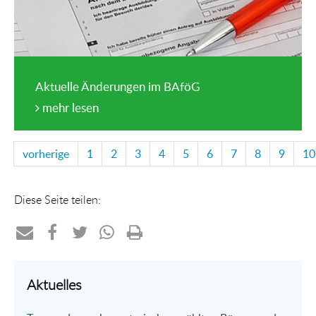
Aktuelle Änderungen im BAföG
mehr lesen
vorherige
1
2
3
4
5
6
7
8
9
10
Diese Seite teilen:
Teilen
Teilen
Teilen
Teilen
Drucken
per
auf
auf
per
Aktuelles
E-
Facebook
Twitter
WhatsApp