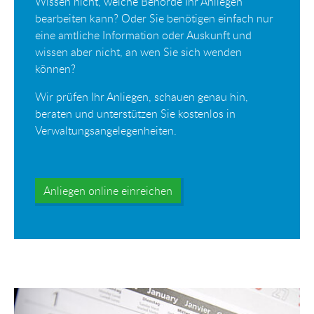
Wissen nicht, welche Behörde Ihr Anliegen
bearbeiten kann? Oder Sie benötigen einfach nur
eine amtliche Information oder Auskunft und
wissen aber nicht, an wen Sie sich wenden
können?
Wir prüfen Ihr Anliegen, schauen genau hin,
beraten und unterstützen Sie kostenlos in
Verwaltungsangelegenheiten.
Anliegen online einreichen