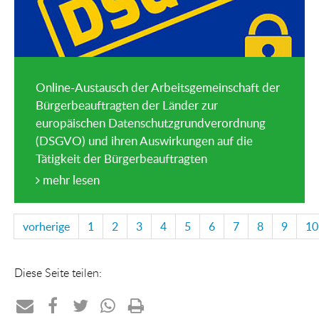
Online-Austausch der Arbeitsgemeinschaft der
Bürgerbeauftragten der Länder zur
europäischen Datenschutzgrundverordnung
(DSGVO) und ihren Auswirkungen auf die
Tätigkeit der Bürgerbeauftragten
mehr lesen
vorherige
1
2
3
4
5
6
7
8
9
10
Diese Seite teilen: