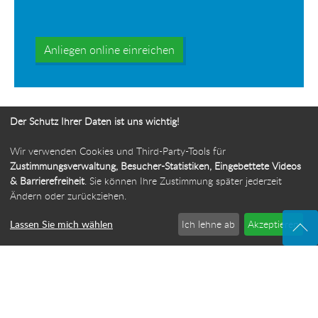
Anliegen online einreichen
Der Schutz Ihrer Daten ist uns wichtig!
Wir verwenden Cookies und Third-Party-Tools für
Ihr Weg zur Bürgerbeauftragten
Zustimmungsverwaltung, Besucher-Statistiken, Eingebettete Videos
& Barrierefreiheit
. Sie können Ihre Zustimmung später jederzeit
Route planen
Ändern oder zurückziehen.
Lassen Sie mich wählen
Ich lehne ab
Akzeptieren
© 2026 Die Bürgerbeauftragte des Freistaats Thüringen
·
Webdesign: ideenwert Werbeagentur Thüringen
·
Cookie-Einstellungen
Impressum
·
Sitemap
·
Datenschutz
·
Barrierefreiheit