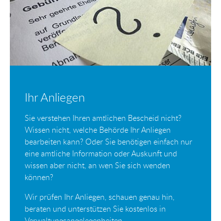
Ihr Anliegen
Sie verstehen Ihren amtlichen Bescheid nicht?
Wissen nicht, welche Behörde Ihr Anliegen
bearbeiten kann? Oder Sie benötigen einfach nur
eine amtliche Information oder Auskunft und
wissen aber nicht, an wen Sie sich wenden
können?
Wir prüfen Ihr Anliegen, schauen genau hin,
beraten und unterstützen Sie kostenlos in
Verwaltungsangelegenheiten.