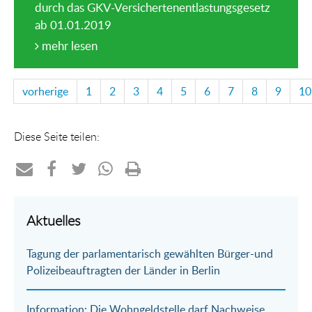
durch das GKV-Versichertenentlastungsgesetz
ab 01.01.2019
mehr lesen
vorherige
1
2
3
4
5
6
7
8
9
10
Diese Seite teilen:
Teilen
Teilen
Teilen
Teilen
Drucken
per
auf
auf
per
Aktuelles
E-
Facebook
Twitter
WhatsApp
Tagung der parlamentarisch gewählten Bürger-und
Mail
Polizeibeauftragten der Länder in Berlin
Information: Die Wohngeldstelle darf Nachweise