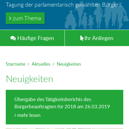
Ihr Anliegen in guten Händen
Türöffnung durch Feuerwehr – wer haftet für die Folgen?
Tagung der parlamentarisch gewählten Bürger-und Polizeibeauftragten der Länder in Berlin
Information: Die Wohngeldstelle darf Nachweise über Bemühungen zur Aufnahme einer Erwerbstätigkeit fordern
Trinkwasserleitungen aus Blei - gefährlich und inzwischen auch verboten!
zum Thema
zum Thema
zum Thema
zum Thema
zum Thema
Häufig
e
Fragen
Ihr
Anliegen
Startseite
Aktuelles
Neuigkeiten
Neuigkeiten
Übergabe des Tätigkeitsberichts des
Bürgerbeauftragten für 2018 am 26.03.2019
mehr lesen