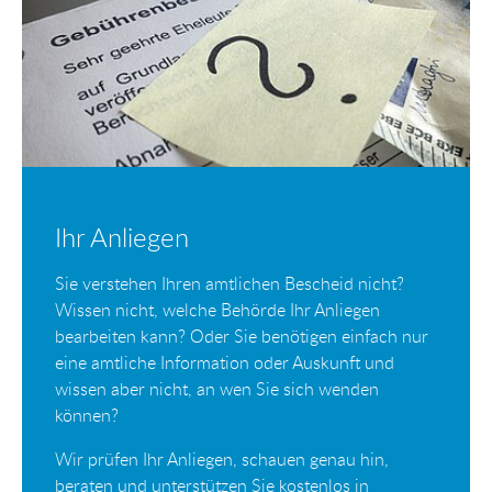
Ihr Anliegen
Sie verstehen Ihren amtlichen Bescheid nicht?
Wissen nicht, welche Behörde Ihr Anliegen
bearbeiten kann? Oder Sie benötigen einfach nur
eine amtliche Information oder Auskunft und
wissen aber nicht, an wen Sie sich wenden
können?
Wir prüfen Ihr Anliegen, schauen genau hin,
beraten und unterstützen Sie kostenlos in