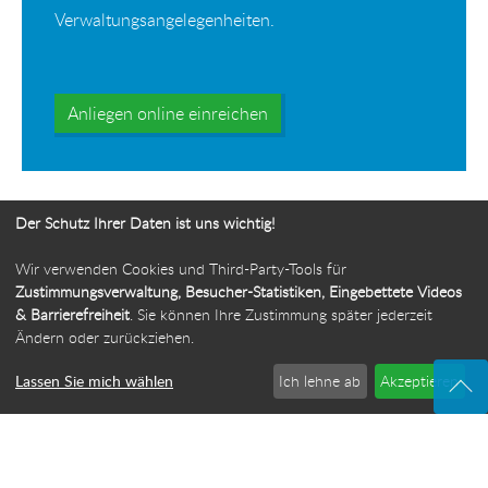
Verwaltungsangelegenheiten.
Anliegen online einreichen
Der Schutz Ihrer Daten ist uns wichtig!
Wir verwenden Cookies und Third-Party-Tools für
Ihr Weg zur Bürgerbeauftragten
Zustimmungsverwaltung, Besucher-Statistiken, Eingebettete Videos
& Barrierefreiheit
. Sie können Ihre Zustimmung später jederzeit
Route planen
Ändern oder zurückziehen.
Lassen Sie mich wählen
Ich lehne ab
Akzeptieren
© 2026 Die Bürgerbeauftragte des Freistaats Thüringen
·
Webdesign: ideenwert Werbeagentur Thüringen
·
Cookie-Einstellungen