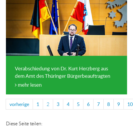
Verabschiedung von Dr. Kurt Herzberg aus
dem Amt des Thüringer Bürgerbeauftragten
mehr lesen
vorherige
1
2
3
4
5
6
7
8
9
10
Diese Seite teilen: