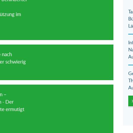
Ta
tützung im
Bü
Lä
In
N
 nach
Au
er schwierig
Ge
Th
Au
n –
 - Der
te ermutigt