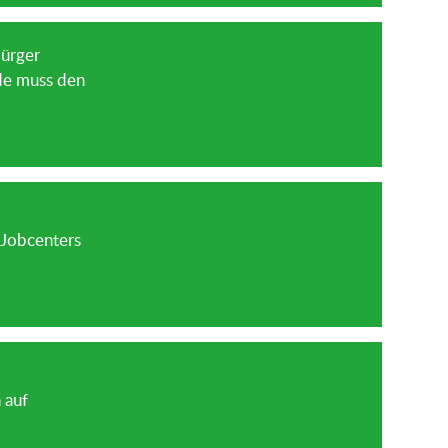
Bürger
de muss den
 Jobcenters
 auf