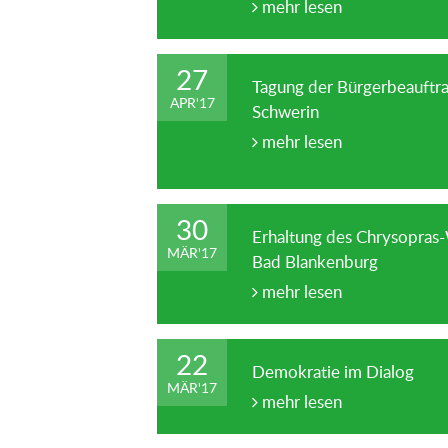
mehr lesen
27
Tagung der Bürgerbeauftra
APR
'
17
Schwerin
mehr lesen
30
Erhaltung des Chrysopras-
MÄR
'
17
Bad Blankenburg
mehr lesen
22
Demokratie im Dialog
MÄR
'
17
mehr lesen