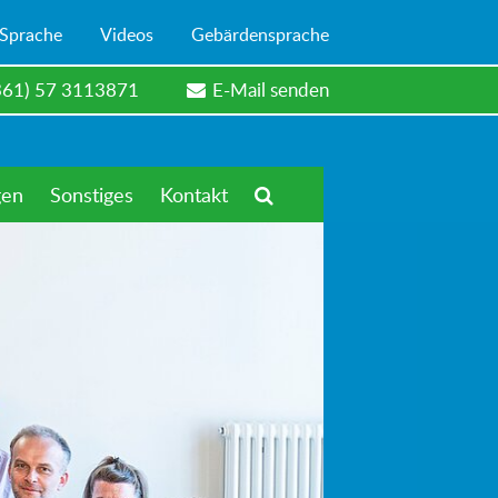
 Sprache
Videos
Gebärdensprache
361) 57 3113871
E-Mail senden
gen
Sonstiges
Kontakt