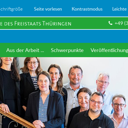
Schriftgröße
Seite vorlesen
Kontrastmodus
Leichte
+49 (
Aus der Arbeit ...
Schwerpunkte
Veröffentlichun