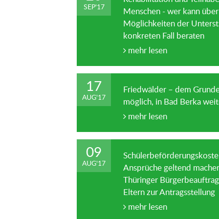
SEP
'
17
Menschen - wer kann über
Möglichkeiten der Unters
konkreten Fall beraten
mehr lesen
17
Friedwälder – dem Grunde
AUG
'
17
möglich, in Bad Berka weit
mehr lesen
09
Schülerbeförderungskoste
AUG
'
17
Ansprüche geltend machen
Thüringer Bürgerbeauftrag
Eltern zur Antragsstellung
mehr lesen