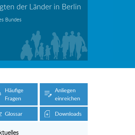
ten der Länder in Berlin
erboten!
Information: Die Wohngeldstelle darf Nachweise über Bemühungen zur Aufnahme einer Erwerbstätigkeit fordern
des Bundes
auch unser Onlineformular auf dieser
Häufige
Anliegen
Fragen
einreichen
Glossar
Downloads
ktuelles