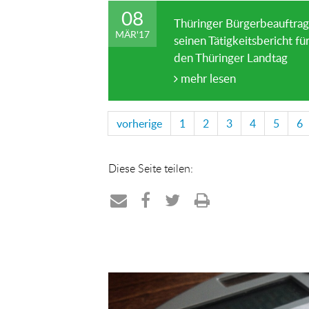
08
Thüringer Bürgerbeauftrag
MÄR
'
17
seinen Tätigkeitsbericht f
den Thüringer Landtag
mehr lesen
vorherige
1
2
3
4
5
6
Diese Seite teilen:
Teilen
Teilen
Teilen
Drucken
per
auf
auf
E-
Facebook
Twitter
Mail