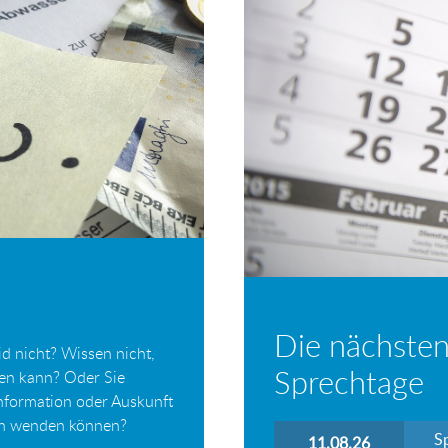
Die nächsten
d nicht? Wissen nicht,
Sprechtage
ten kann? Oder Sie
Information oder Auskunft
ich wenden können?
S
11.08.26