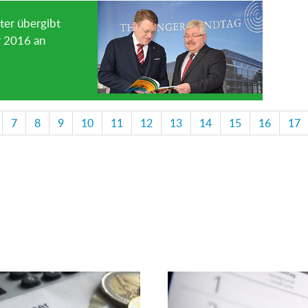
ter übergibt
ür 2016 an
7
8
9
10
11
12
13
14
15
16
17