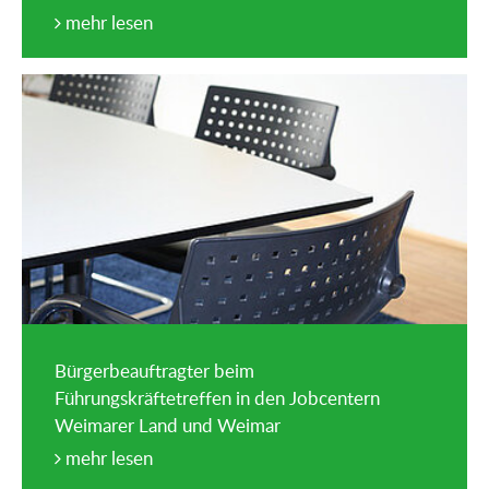
mehr lesen
Bürgerbeauftragter beim
Führungskräftetreffen in den Jobcentern
Weimarer Land und Weimar
mehr lesen