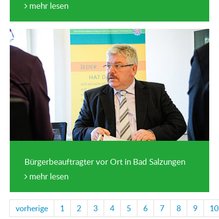
mehr lesen
Bürgerbeauftragter vor Ort in Bad Salzungen
mehr lesen
vorherige
1
2
3
4
5
6
7
8
9
10