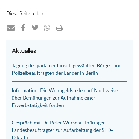
Diese Seite teilen:
Teilen
Teilen
Teilen
Teilen
Drucken
per
auf
auf
per
Aktuelles
E-
Facebook
Twitter
WhatsApp
Tagung der parlamentarisch gewählten Bürger-und
Mail
Polizeibeauftragten der Länder in Berlin
Information: Die Wohngeldstelle darf Nachweise
über Bemühungen zur Aufnahme einer
Erwerbstätigkeit fordern
Gespräch mit Dr. Peter Wurschi, Thüringer
Landesbeauftragter zur Aufarbeitung der SED-
Diktatur