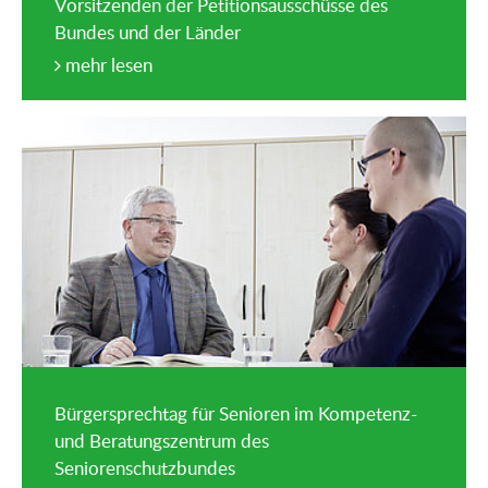
Vorsitzenden der Petitionsausschüsse des
Bundes und der Länder
mehr lesen
Bürgersprechtag für Senioren im Kompetenz-
und Beratungszentrum des
Seniorenschutzbundes