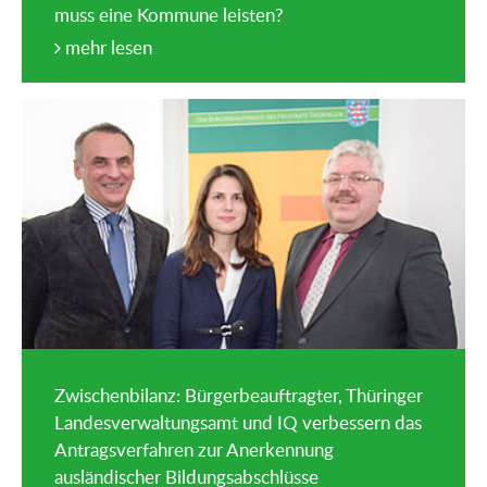
muss eine Kommune leisten?
mehr lesen
Zwischenbilanz: Bürgerbeauftragter, Thüringer
Landesverwaltungsamt und IQ verbessern das
Antragsverfahren zur Anerkennung
ausländischer Bildungsabschlüsse