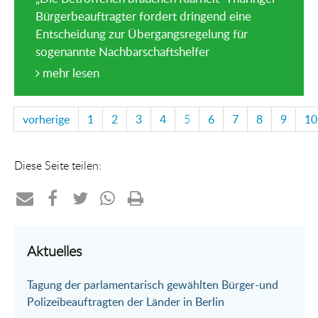
Bürgerbeauftragter fordert dringend eine
Entscheidung zur Übergangsregelung für
sogenannte Nachbarschaftshelfer
mehr lesen
vorherige
1
2
3
4
5
6
7
8
9
10
Diese Seite teilen:
Teilen
Teilen
Teilen
Teilen
Drucken
per
auf
auf
per
Aktuelles
E-
Facebook
Twitter
WhatsApp
Tagung der parlamentarisch gewählten Bürger-und
Mail
Polizeibeauftragten der Länder in Berlin