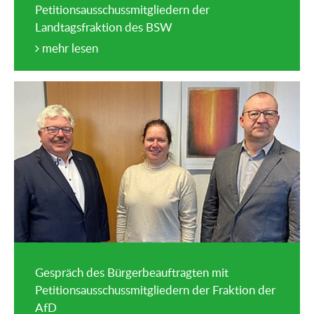
Petitionsausschussmitgliedern der
Landtagsfraktion des BSW
mehr lesen
Gespräch des Bürgerbeauftragten mit
Petitionsausschussmitgliedern der Fraktion der
AfD