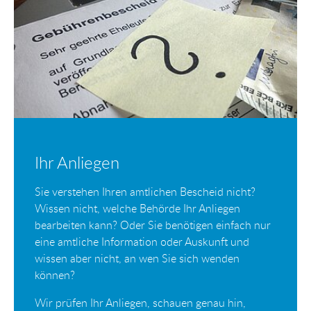
Ihr Anliegen
Sie verstehen Ihren amtlichen Bescheid nicht?
Wissen nicht, welche Behörde Ihr Anliegen
bearbeiten kann? Oder Sie benötigen einfach nur
eine amtliche Information oder Auskunft und
wissen aber nicht, an wen Sie sich wenden
können?
Wir prüfen Ihr Anliegen, schauen genau hin,