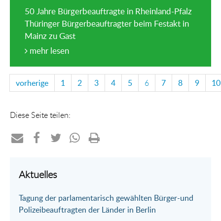
50 Jahre Bürgerbeauftragte in Rheinland-Pfalz
Thüringer Bürgerbeauftragter beim Festakt in
Mainz zu Gast
mehr lesen
vorherige
1
2
3
4
5
6
7
8
9
10
Diese Seite teilen:
Teilen
Teilen
Teilen
Teilen
Drucken
per
auf
auf
per
Aktuelles
E-
Facebook
Twitter
WhatsApp
Tagung der parlamentarisch gewählten Bürger-und
Mail
Polizeibeauftragten der Länder in Berlin