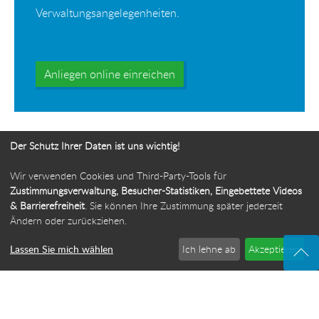
Verwaltungsangelegenheiten.
Anliegen online einreichen
Der Schutz Ihrer Daten ist uns wichtig!
Wir verwenden Cookies und Third-Party-Tools für
Ihr Weg zur Bürgerbeauftragten
Zustimmungsverwaltung, Besucher-Statistiken, Eingebettete Videos
& Barrierefreiheit
. Sie können Ihre Zustimmung später jederzeit
Route planen
Ändern oder zurückziehen.
Lassen Sie mich wählen
Ich lehne ab
Akzeptieren
© 2026 Die Bürgerbeauftragte des Freistaats Thüringen
·
Webdesign: ideenwert Werbeagentur Thüringen
·
Cookie-Einstellungen