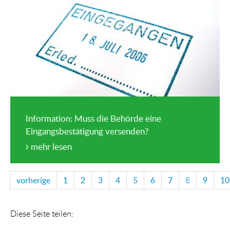
Information: Muss die Behörde eine
Eingangsbestätigung versenden?
mehr lesen
vorherige
1
2
3
4
5
6
7
8
9
10
Diese Seite teilen: