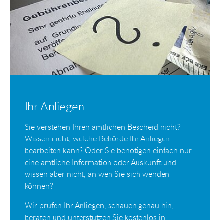
Ihr Anliegen
Sie verstehen Ihren amtlichen Bescheid nicht?
Wissen nicht, welche Behörde Ihr Anliegen
bearbeiten kann? Oder Sie benötigen einfach nur
eine amtliche Information oder Auskunft und
wissen aber nicht, an wen Sie sich wenden
können?
Wir prüfen Ihr Anliegen, schauen genau hin,
beraten und unterstützen Sie kostenlos in