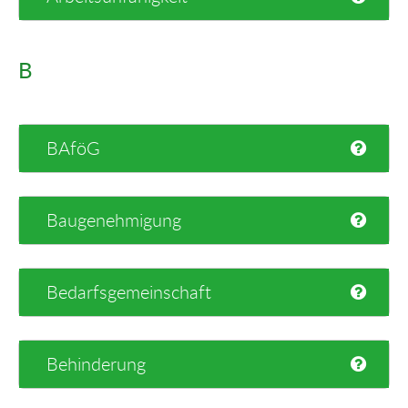
B
BAföG
Baugenehmigung
Bedarfsgemeinschaft
Behinderung