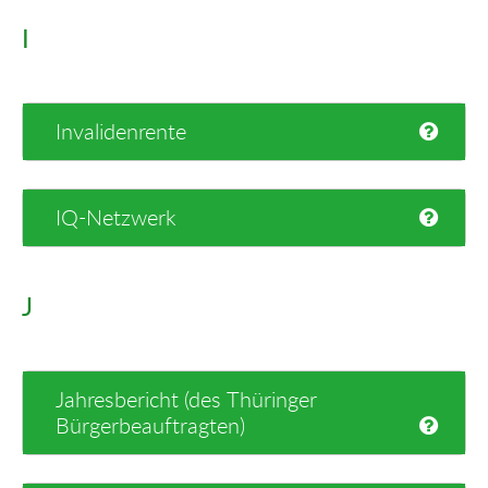
I
Invalidenrente
IQ-Netzwerk
J
Jahresbericht (des Thüringer
Bürgerbeauftragten)