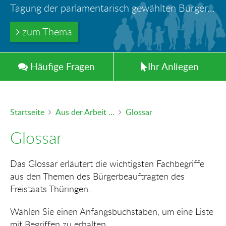
Ihr Anliegen in guten Händen
Türöffnung durch Feuerwehr – wer haftet für die Folgen?
Tagung der parlamentarisch gewählten Bürger-und Polizeibeauftragten der Länder in Berlin
Information: Die Wohngeldstelle darf Nachweise über Bemühungen zur Aufnahme einer Erwerbstätigkeit fordern
Trinkwasserleitungen aus Blei - gefährlich und inzwischen auch verboten!
zum Thema
zum Thema
zum Thema
zum Thema
zum Thema
Häufig
e
Fragen
Ihr
Anliegen
Startseite
Aus der Arbeit ...
Glossar
Glossar
Das Glossar erläutert die wichtigsten Fachbegriffe
aus den Themen des Bürgerbeauftragten des
Freistaats Thüringen.
Wählen Sie einen Anfangsbuchstaben, um eine Liste
mit Begriffen zu erhalten.