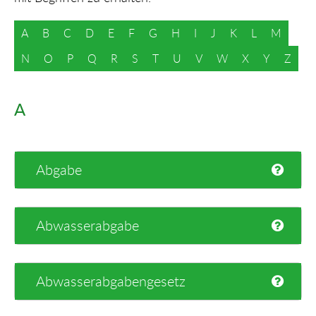
A
B
C
D
E
F
G
H
I
J
K
L
M
N
O
P
Q
R
S
T
U
V
W
X
Y
Z
A
Abgabe
Abwasserabgabe
Abwasserabgabengesetz