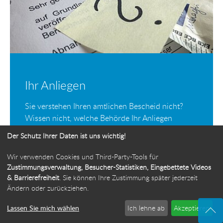
Ihr Anliegen
Sie verstehen Ihren amtlichen Bescheid nicht?
Wissen nicht, welche Behörde Ihr Anliegen
bearbeiten kann? Oder Sie benötigen einfach nur
Der Schutz Ihrer Daten ist uns wichtig!
eine amtliche Information oder Auskunft und
wissen aber nicht, an wen Sie sich wenden
Wir verwenden Cookies und Third-Party-Tools für
können?
Zustimmungsverwaltung, Besucher-Statistiken, Eingebettete Videos
& Barrierefreiheit
. Sie können Ihre Zustimmung später jederzeit
Wir prüfen Ihr Anliegen, schauen genau hin,
Ändern oder zurückziehen.
beraten und unterstützen Sie kostenlos in
Lassen Sie mich wählen
Ich lehne ab
Akzeptieren
Verwaltungsangelegenheiten.