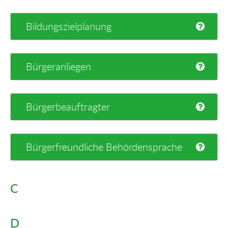
Bildungszielplanung
Bürgeranliegen
Bürgerbeauftragter
Bürgerfreundliche Behördensprache
C
D