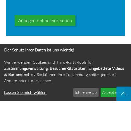
Anliegen online einreichen
Der Schutz Ihrer Daten ist uns wichtig!
Wir verwenden Cookies und Third-Party-Tools für
Ihr Weg zur Bürgerbeauftragten
Zustimmungsverwaltung, Besucher-Statistiken, Eingebettete Videos
& Barrierefreiheit
. Sie können Ihre Zustimmung später jederzeit
Route planen
Ändern oder zurückziehen.
Lassen Sie mich wählen
Ich lehne ab
Akzeptieren
© 2026 Die Bürgerbeauftragte des Freistaats Thüringen
·
Webdesign: ideenwert Werbeagentur Thüringen
·
Cookie-Einstellungen
Impressum
·
Sitemap
·
Datenschutz
·
Barrierefreiheit