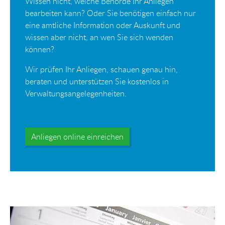
Wissen nicht, welche Behörde Ihr Anliegen
bearbeiten kann? Oder Sie benötigen einfach nur
eine amtliche Information oder Auskunft und
wissen aber nicht, an wen Sie sich wenden
können?
Wir prüfen Ihr Anliegen, schauen genau hin,
beraten und unterstützen Sie kostenlos in
Verwaltungsangelegenheiten.
Anliegen online einreichen