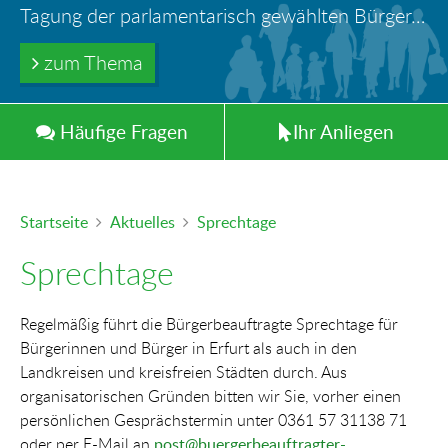
Ihr Anliegen in guten Händen
Türöffnung durch Feuerwehr – wer haftet für die Folgen?
Tagung der parlamentarisch gewählten Bürger-und Polizeibeauftragten der Länder in Berlin
Information: Die Wohngeldstelle darf Nachweise über Bemühungen zur Aufnahme einer Erwerbstätigkeit fordern
Trinkwasserleitungen aus Blei - gefährlich und inzwischen auch verboten!
zum Thema
zum Thema
zum Thema
zum Thema
zum Thema
Häufig
e
Fragen
Ihr
Anliegen
Startseite
Aktuelles
Sprechtage
Sprechtage
Regelmäßig führt die Bürgerbeauftragte Sprechtage für
Bürgerinnen und Bürger in Erfurt als auch in den
Landkreisen und kreisfreien Städten durch. Aus
organisatorischen Gründen bitten wir Sie, vorher einen
persönlichen Gesprächstermin unter 0361 57 31138 71
oder per E-Mail an
post@buergerbeauftragter-