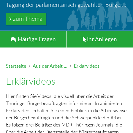
Ihr Anliegen in guten Händen
Türöffnung durch Feuerwehr – wer haftet für die Folgen?
Tagung der parlamentarisch gewählten Bürger-und Polizeibeauftragten der Länder in Berlin
Information: Die Wohngeldstelle darf Nachweise über Bemühungen zur Aufnahme einer Erwerbstätigkeit fordern
Trinkwasserleitungen aus Blei - gefährlich und inzwischen auch verboten!
zum Thema
zum Thema
zum Thema
zum Thema
zum Thema
Häufig
e
Fragen
Ihr
Anliegen
Startseite
Aus der Arbeit ...
Erklärvideos
Erklärvideos
Hier finden Sie Videos, die visuell über die Arbeit der
Thüringer Bürgerbeauftragten informieren. In animierten
Erklärvideos erhalten Sie einen Einblick in die Arbeitsweise
der Bürgerbeauftragten und die Schwerpunkte der Arbeit.
Es folgen drei Beiträge des MDR Thüringen Journals, die
über die Arbeit der Dienststelle der Bürgerbeauftragten