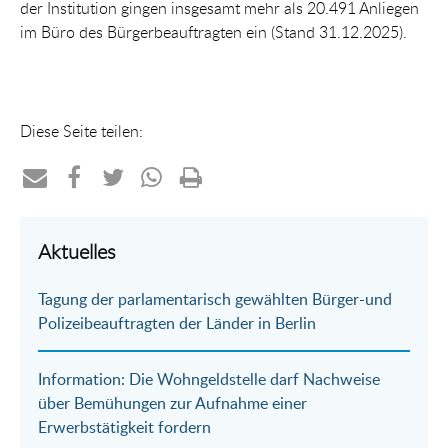
der Institution gingen insgesamt mehr als 20.491 Anliegen
im Büro des Bürgerbeauftragten ein (Stand 31.12.2025).
Diese Seite teilen:
Teilen
Teilen
Teilen
Teilen
Drucken
per
auf
auf
per
Aktuelles
E-
Facebook
Twitter
WhatsApp
Tagung der parlamentarisch gewählten Bürger-und
Mail
Polizeibeauftragten der Länder in Berlin
Information: Die Wohngeldstelle darf Nachweise
über Bemühungen zur Aufnahme einer
Erwerbstätigkeit fordern