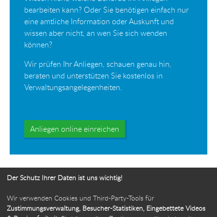
bearbeiten kann? Oder Sie benötigen einfach nur
eine amtliche Information oder Auskunft und
wissen aber nicht, an wen Sie sich wenden
können?
Wir prüfen Ihr Anliegen, schauen genau hin,
beraten und unterstützen Sie kostenlos in
Verwaltungsangelegenheiten.
Anliegen online einreichen
Der Schutz Ihrer Daten ist uns wichtig!
Wir verwenden Cookies und Third-Party-Tools für
Ihr Weg zur Bürgerbeauftragten
Zustimmungsverwaltung, Besucher-Statistiken, Eingebettete Videos