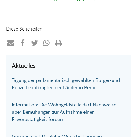
Diese Seite teilen:
Teilen
Teilen
Teilen
Teilen
Drucken
per
auf
auf
per
Aktuelles
E-
Facebook
Twitter
WhatsApp
Tagung der parlamentarisch gewählten Bürger-und
Mail
Polizeibeauftragten der Länder in Berlin
Information: Die Wohngeldstelle darf Nachweise
über Bemühungen zur Aufnahme einer
Erwerbstätigkeit fordern
Gespräch mit Dr. Peter Wurschi, Thüringer