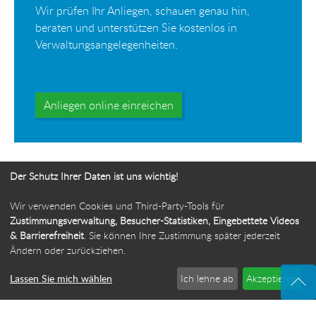
Wir prüfen Ihr Anliegen, schauen genau hin,
beraten und unterstützen Sie kostenlos in
Verwaltungsangelegenheiten.
Anliegen online einreichen
Der Schutz Ihrer Daten ist uns wichtig!
Wir verwenden Cookies und Third-Party-Tools für
Ihr Weg zur Bürgerbeauftragten
Zustimmungsverwaltung, Besucher-Statistiken, Eingebettete Videos
& Barrierefreiheit
. Sie können Ihre Zustimmung später jederzeit
Route planen
Ändern oder zurückziehen.
Lassen Sie mich wählen
Ich lehne ab
Akzeptieren
© 2026 Die Bürgerbeauftragte des Freistaats Thüringen