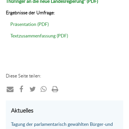
Thüringer an die neue Landesregierung"
(PDF)
Ergebnisse der Umfrage:
Präsentation
(PDF)
Textzusammenfassung
(PDF)
Diese Seite teilen:
Teilen
Teilen
Teilen
Teilen
Drucken
per
auf
auf
per
Aktuelles
E-
Facebook
Twitter
WhatsApp
Tagung der parlamentarisch gewählten Bürger-und
Mail