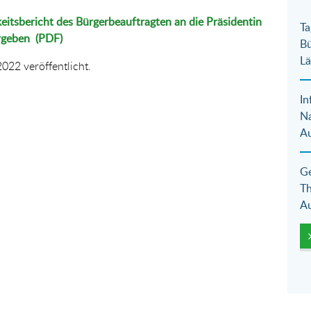
keitsbericht des Bürgerbeauftragten an die Präsidentin
Ta
ergeben
(PDF)
Bü
Lä
022 veröffentlicht.
In
N
Au
Ge
Th
Au