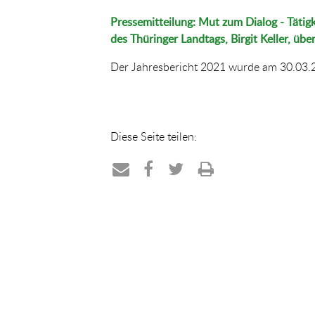
Pressemitteilung: Mut zum Dialog - Tätig
des Thüringer Landtags, Birgit Keller, üb
Der Jahresbericht 2021 wurde am 30.03.2
Diese Seite teilen:
Teilen
Teilen
Teilen
Drucken
per
auf
auf
E-
Facebook
Twitter
Mail