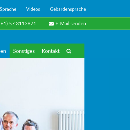
 Sprache
Videos
Gebärdensprache
361) 57 3113871
E-Mail senden
gen
Sonstiges
Kontakt