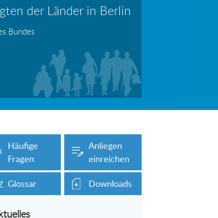
ten der Länder in Berlin
erboten!
Information: Die Wohngeldstelle darf Nachweise über Bemühungen zur Aufnahme einer Erwerbstätigkeit fordern
des Bundes
auch unser Onlineformular auf dieser
Häufige
Anliegen
Fragen
einreichen
Glossar
Downloads
ktuelles