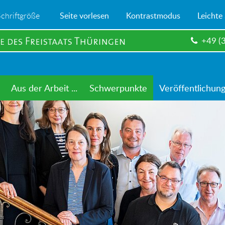
Schriftgröße
Seite vorlesen
Kontrastmodus
Leichte
+49 (
Aus der Arbeit ...
Schwerpunkte
Veröffentlichun