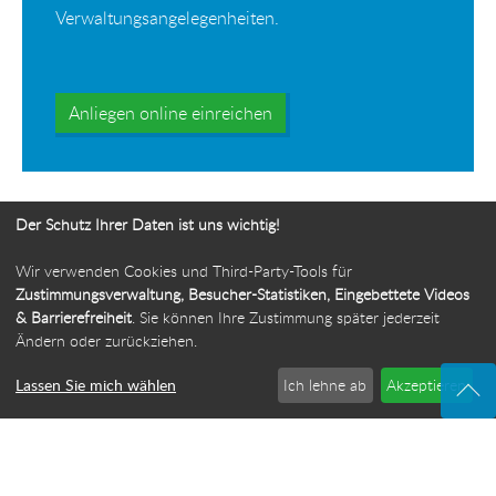
Verwaltungsangelegenheiten.
Anliegen online einreichen
Der Schutz Ihrer Daten ist uns wichtig!
Wir verwenden Cookies und Third-Party-Tools für
Ihr Weg zur Bürgerbeauftragten
Zustimmungsverwaltung, Besucher-Statistiken, Eingebettete Videos
& Barrierefreiheit
. Sie können Ihre Zustimmung später jederzeit
Route planen
Ändern oder zurückziehen.
Lassen Sie mich wählen
Ich lehne ab
Akzeptieren
© 2026 Die Bürgerbeauftragte des Freistaats Thüringen
·
Webdesign: ideenwert Werbeagentur Thüringen
·
Cookie-Einstellungen