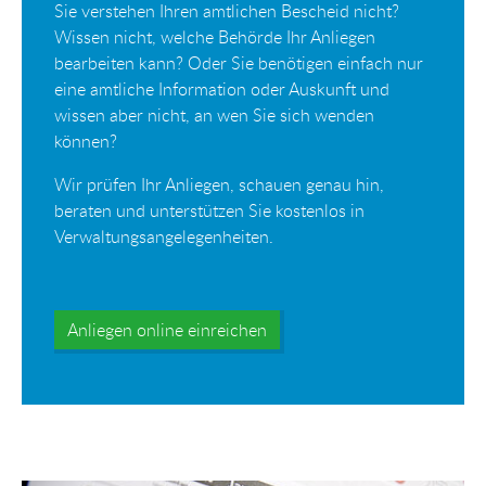
Sie verstehen Ihren amtlichen Bescheid nicht?
Wissen nicht, welche Behörde Ihr Anliegen
bearbeiten kann? Oder Sie benötigen einfach nur
eine amtliche Information oder Auskunft und
wissen aber nicht, an wen Sie sich wenden
können?
Wir prüfen Ihr Anliegen, schauen genau hin,
beraten und unterstützen Sie kostenlos in
Verwaltungsangelegenheiten.
Anliegen online einreichen