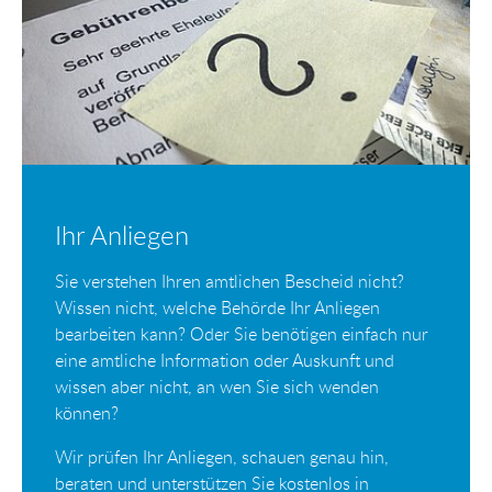
Ihr Anliegen
Sie verstehen Ihren amtlichen Bescheid nicht?
Wissen nicht, welche Behörde Ihr Anliegen
bearbeiten kann? Oder Sie benötigen einfach nur
eine amtliche Information oder Auskunft und
wissen aber nicht, an wen Sie sich wenden
können?
Wir prüfen Ihr Anliegen, schauen genau hin,
beraten und unterstützen Sie kostenlos in