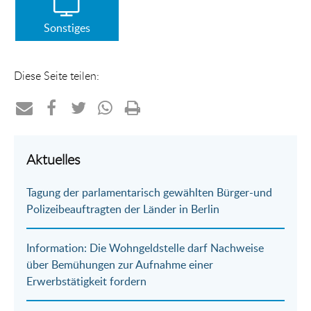
Sonstiges
Diese Seite teilen:
Teilen
Teilen
Teilen
Teilen
Drucken
per
auf
auf
per
Aktuelles
E-
Facebook
Twitter
WhatsApp
Tagung der parlamentarisch gewählten Bürger-und
Mail
Polizeibeauftragten der Länder in Berlin
Information: Die Wohngeldstelle darf Nachweise
über Bemühungen zur Aufnahme einer
Erwerbstätigkeit fordern