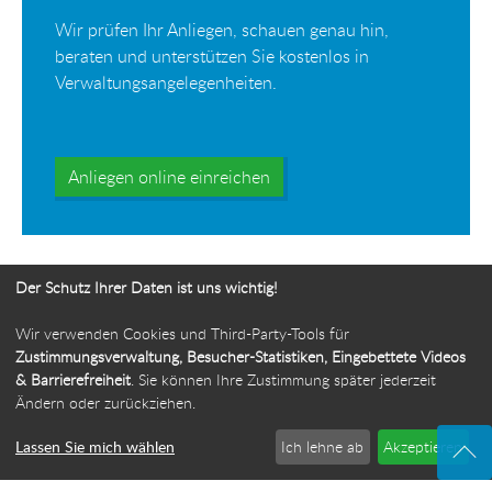
Wir prüfen Ihr Anliegen, schauen genau hin,
beraten und unterstützen Sie kostenlos in
Verwaltungsangelegenheiten.
Anliegen online einreichen
Der Schutz Ihrer Daten ist uns wichtig!
Wir verwenden Cookies und Third-Party-Tools für
Ihr Weg zur Bürgerbeauftragten
Zustimmungsverwaltung, Besucher-Statistiken, Eingebettete Videos
& Barrierefreiheit
. Sie können Ihre Zustimmung später jederzeit
Route planen
Ändern oder zurückziehen.
Lassen Sie mich wählen
Ich lehne ab
Akzeptieren
© 2026 Die Bürgerbeauftragte des Freistaats Thüringen