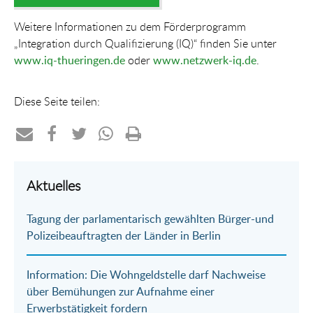
Weitere Informationen zu dem Förderprogramm
„Integration durch Qualifizierung (IQ)“ finden Sie unter
www.iq-thueringen.de
oder
www.netzwerk-iq.de
.
Diese Seite teilen:
Teilen
Teilen
Teilen
Teilen
Drucken
per
auf
auf
per
Aktuelles
E-
Facebook
Twitter
WhatsApp
Tagung der parlamentarisch gewählten Bürger-und
Mail
Polizeibeauftragten der Länder in Berlin
Information: Die Wohngeldstelle darf Nachweise
über Bemühungen zur Aufnahme einer
Erwerbstätigkeit fordern