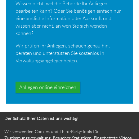
Wissen nicht, welche Behörde Ihr Anliegen
bearbeiten kann? Oder Sie benötigen einfach nur
eine amtliche Information oder Auskunft und
wissen aber nicht, an wen Sie sich wenden
können?
Wir prüfen Ihr Anliegen, schauen genau hin,
beraten und unterstützen Sie kostenlos in
Verwaltungsangelegenheiten.
Anliegen online einreichen
Der Schutz Ihrer Daten ist uns wichtig!
Wir verwenden Cookies und Third-Party-Tools für
Ihr Weg zur Bürgerbeauftragten
Zustimmungsverwaltung, Besucher-Statistiken, Eingebettete Videos