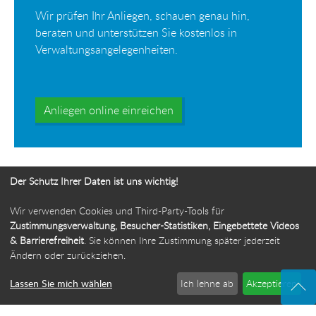
Wir prüfen Ihr Anliegen, schauen genau hin,
beraten und unterstützen Sie kostenlos in
Verwaltungsangelegenheiten.
Anliegen online einreichen
Der Schutz Ihrer Daten ist uns wichtig!
Wir verwenden Cookies und Third-Party-Tools für
Ihr Weg zur Bürgerbeauftragten
Zustimmungsverwaltung, Besucher-Statistiken, Eingebettete Videos
& Barrierefreiheit
. Sie können Ihre Zustimmung später jederzeit
Route planen
Ändern oder zurückziehen.
Lassen Sie mich wählen
Ich lehne ab
Akzeptieren
© 2026 Die Bürgerbeauftragte des Freistaats Thüringen