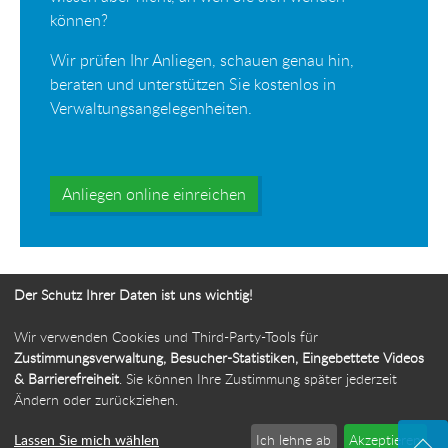
können?
Wir prüfen Ihr Anliegen, schauen genau hin,
beraten und unterstützen Sie kostenlos in
Verwaltungsangelegenheiten.
Anliegen online einreichen
Der Schutz Ihrer Daten ist uns wichtig!
Wir verwenden Cookies und Third-Party-Tools für
Ihr Weg zur Bürgerbeauftragten
Zustimmungsverwaltung, Besucher-Statistiken, Eingebettete Videos
& Barrierefreiheit
. Sie können Ihre Zustimmung später jederzeit
Route planen
Ändern oder zurückziehen.
Lassen Sie mich wählen
Ich lehne ab
Akzeptieren