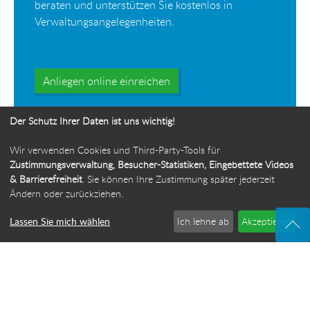
beraten und unterstützen Sie kostenlos in
Verwaltungsangelegenheiten.
Anliegen online einreichen
Der Schutz Ihrer Daten ist uns wichtig!
Wir verwenden Cookies und Third-Party-Tools für
Zustimmungsverwaltung, Besucher-Statistiken, Eingebettete Videos
& Barrierefreiheit
. Sie können Ihre Zustimmung später jederzeit
Ihr Weg zur Bürgerbeauftragten
Ändern oder zurückziehen.
Route planen
Lassen Sie mich wählen
Ich lehne ab
Akzeptieren
© 2026 Die Bürgerbeauftragte des Freistaats Thüringen
·
Webdesign: ideenwert Werbeagentur Thüringen
·
Cookie-Einstellungen