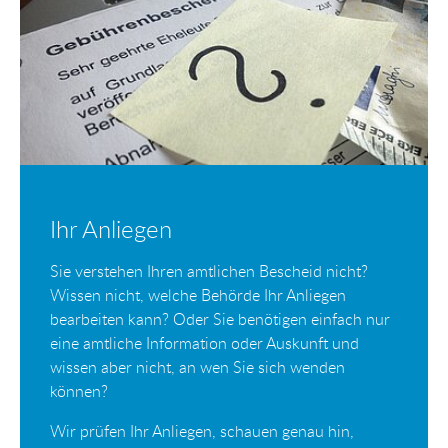
Ihr Anliegen
Sie verstehen Ihren amtlichen Bescheid nicht?
Wissen nicht, welche Behörde Ihr Anliegen
bearbeiten kann? Oder Sie benötigen einfach nur
eine amtliche Information oder Auskunft und
wissen aber nicht, an wen Sie sich wenden
können?
Wir prüfen Ihr Anliegen, schauen genau hin,