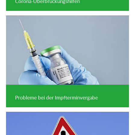
Corona-Überbrückungshilfen
Probleme bei der Impfterminvergabe