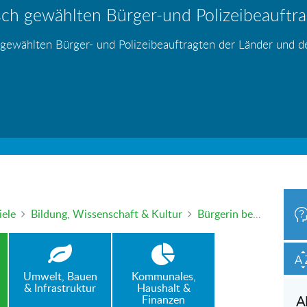
ch gewählten Bürger-und Polizeibeauftrag
hr – wer haftet für die Folgen?
 Blei - gefährlich und inzwischen auch v
änden
s
s
s
s
s
 gewählten Bürger- und Polizeibeauftragten der Länder und 
h oder mündlich an die Bürgerbeauftragte wenden. Nutzen Sie 
iele
Bildung, Wissenschaft & Kultur
Bürgerin bemängelt die in Thüringen geltenden gesetzlichen Regelungen für die dauerhafte Anerkennung von Motopäden als pädagogische Fachkräfte
Umwelt, Bauen
Kommunales,
& Infrastruktur
Haushalt &
Finanzen
A