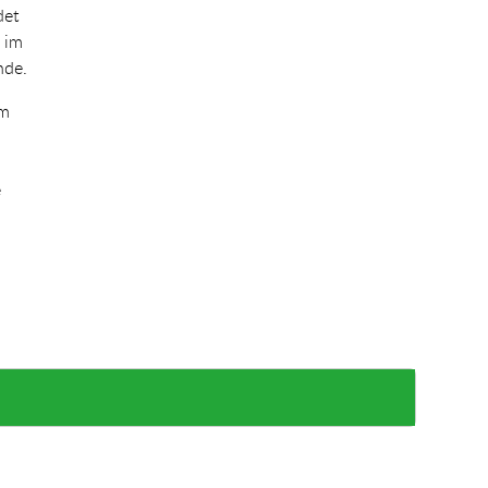
det
 im
nde.
um
e