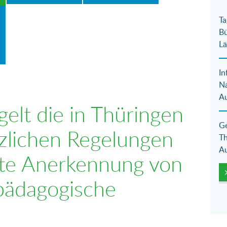
Ta
Bü
Lä
In
N
Au
elt die in Thüringen
Ge
zlichen Regelungen
Th
Au
fte Anerkennung von
pädagogische