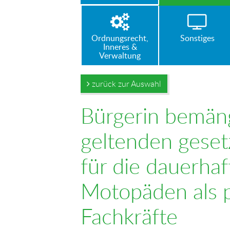
Ordnungsrecht,
Sonstiges
Inneres &
Verwaltung
zurück zur Auswahl
Bürgerin bemäng
geltenden geset
für die dauerha
Motopäden als 
Fachkräfte