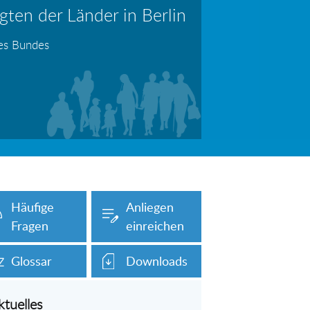
ten der Länder in Berlin
erboten!
Information: Die Wohngeldstelle darf Nachweise über Bemühungen zur Aufnahme einer Erwerbstätigkeit fordern
des Bundes
auch unser Onlineformular auf dieser
Häufige
Anliegen
Fragen
einreichen
Glossar
Downloads
ktuelles