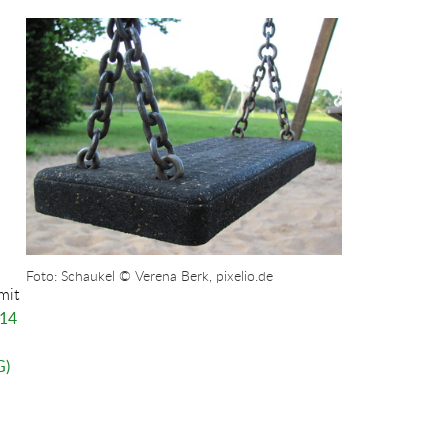
Show larger version for:
Foto: Schaukel © Verena Berk, pixelio.de
mit
14
G)