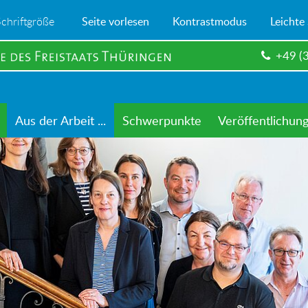
Schriftgröße
Seite vorlesen
Kontrastmodus
Leichte
+49 (
Aus der Arbeit ...
Schwerpunkte
Veröffentlichun