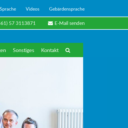
 Sprache
Videos
Gebärdensprache
361) 57 3113871
E-Mail senden
gen
Sonstiges
Kontakt