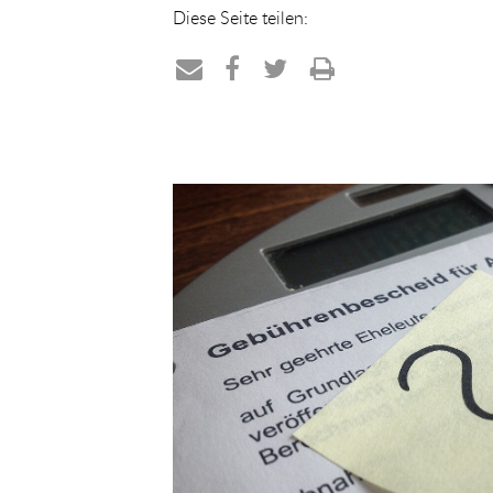
Diese Seite teilen:
Teilen
Teilen
Teilen
Drucken
per
auf
auf
E-
Facebook
Twitter
Mail