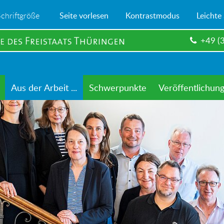
Schriftgröße
Seite vorlesen
Kontrastmodus
Leichte
+49 (
Aus der Arbeit ...
Schwerpunkte
Veröffentlichun