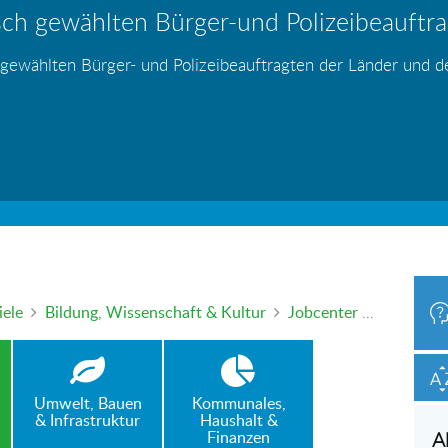
ch gewählten Bürger-und Polizeibeauftrag
hr – wer haftet für die Folgen?
 Blei - gefährlich und inzwischen auch v
änden
s
s
s
s
s
 gewählten Bürger- und Polizeibeauftragten der Länder und 
h oder mündlich an die Bürgerbeauftragte wenden. Nutzen Sie 
iele
Bildung, Wissenschaft & Kultur
Jobcenter nicht systemrelevant – keine Notbetreuung für Kinder von Mitarbeitern
Umwelt, Bauen
Kommunales,
& Infrastruktur
Haushalt &
Finanzen
A