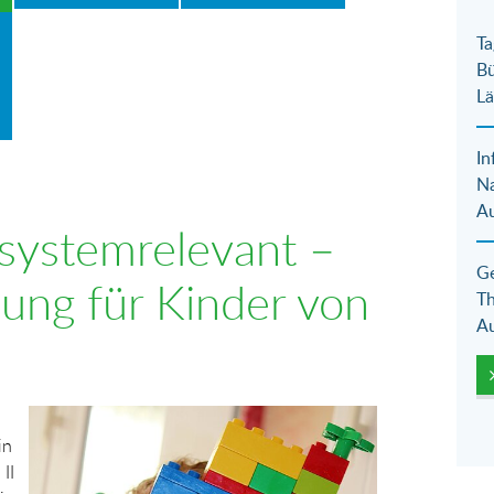
Ta
Bü
Lä
In
N
Au
 systemrelevant –
Ge
ung für Kinder von
Th
Au
Show larger version for:
in
II