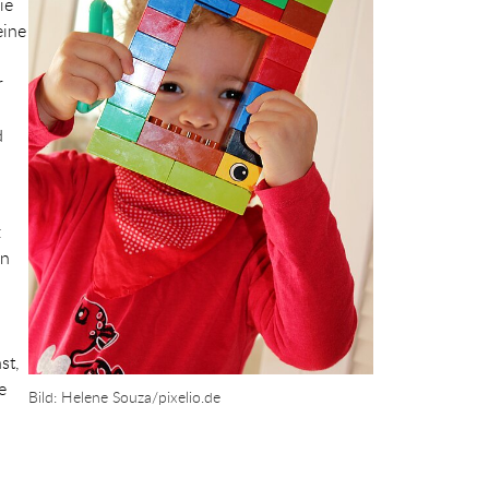
ie
eine
r
d
z
nn
st,
e
Bild: Helene Souza/pixelio.de