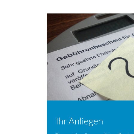
per
auf
auf
E-
Facebook
Twitter
Mail
Ihr Anliegen