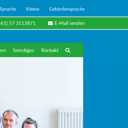
 Sprache
Videos
Gebärdensprache
361) 57 3113871
E-Mail senden
gen
Sonstiges
Kontakt