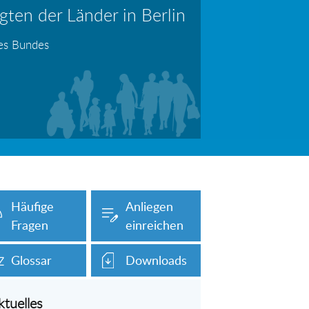
ten der Länder in Berlin
erboten!
Information: Die Wohngeldstelle darf Nachweise über Bemühungen zur Aufnahme einer Erwerbstätigkeit fordern
des Bundes
auch unser Onlineformular auf dieser
Häufige
Anliegen
Fragen
einreichen
Glossar
Downloads
ktuelles