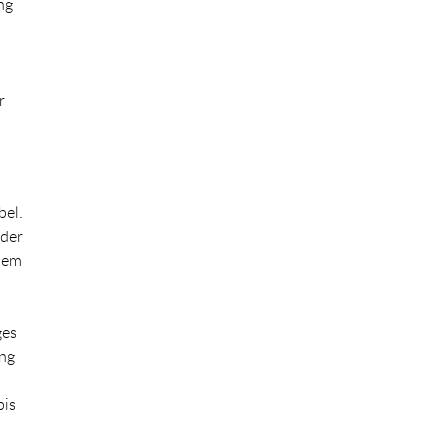
ng
r
u
bel.
 der
dem
ges
ung
bis