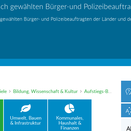
ch gewählten Bürger-und Polizeibeauftrag
hr – wer haftet für die Folgen?
 Blei - gefährlich und inzwischen auch v
änden
s
s
s
s
s
 gewählten Bürger- und Polizeibeauftragten der Länder und 
h oder mündlich an die Bürgerbeauftragte wenden. Nutzen Sie 
iele
Bildung, Wissenschaft & Kultur
Aufstiegs-BAföG: schleppende Antragsbearbeitung beim Landesverwaltungsamt
Umwelt, Bauen
Kommunales,
& Infrastruktur
Haushalt &
Finanzen
A