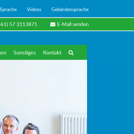
 Sprache
Videos
Gebärdensprache
361) 57 3113871
E-Mail senden
gen
Sonstiges
Kontakt