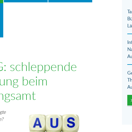
Ta
Bü
Lä
In
N
Au
G: schleppende
Ge
tung beim
Th
Au
ngsamt
Show larger version for:
gte
e?