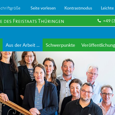
Schriftgröße
Seite vorlesen
Kontrastmodus
Leichte
+49 (
Aus der Arbeit ...
Schwerpunkte
Veröffentlichun