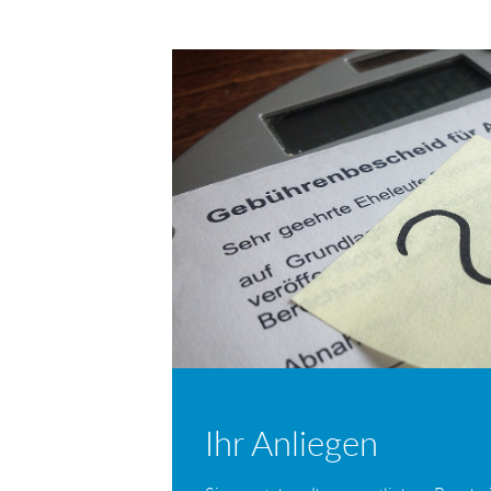
per
auf
auf
E-
Facebook
Twitter
Mail
Ihr Anliegen