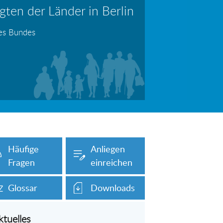
ten der Länder in Berlin
erboten!
Information: Die Wohngeldstelle darf Nachweise über Bemühungen zur Aufnahme einer Erwerbstätigkeit fordern
des Bundes
auch unser Onlineformular auf dieser
Häufige
Anliegen
Fragen
einreichen
Glossar
Downloads
ktuelles