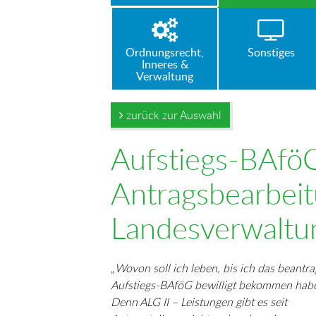
Ordnungsrecht,
Sonstiges
Inneres &
Verwaltung
zurück zur Auswahl
Aufstiegs-BAfö
Antragsbearbei
Landesverwaltu
„
Wovon soll ich leben, bis ich das beantra
Aufstiegs-BAföG bewilligt bekommen hab
Denn ALG II – Leistungen gibt es seit