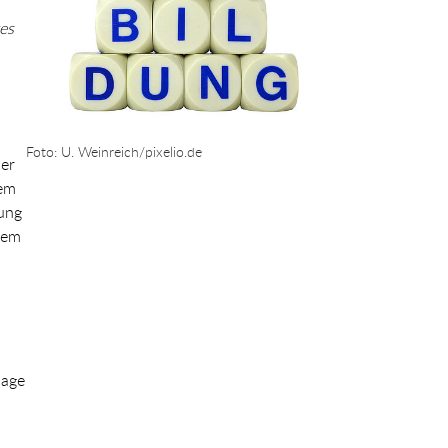
es
Foto: U. Weinreich/pixelio.de
der
dem
dung
esem
lage