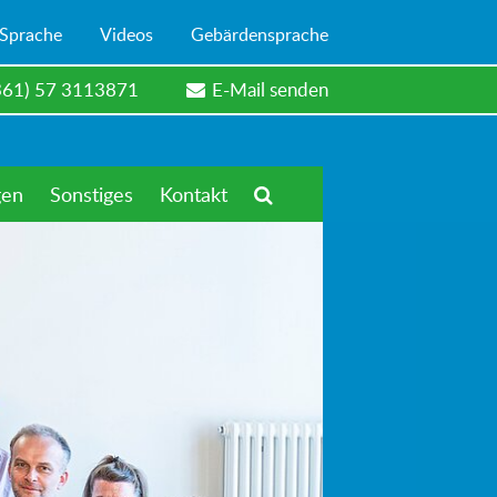
 Sprache
Videos
Gebärdensprache
361) 57 3113871
E-Mail senden
gen
Sonstiges
Kontakt