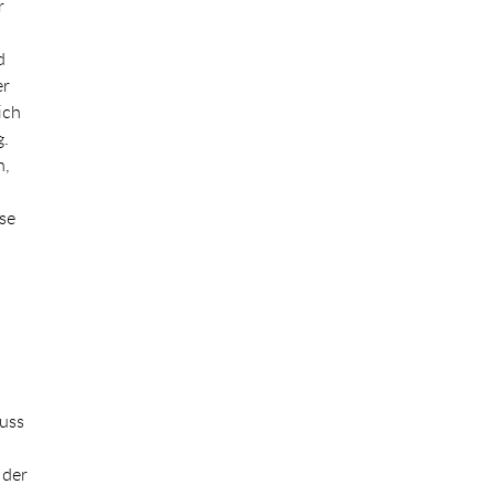
r
d
er
ich
g.
h,
se
luss
 der