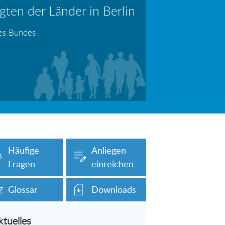
ten der Länder in Berlin
erboten!
Information: Die Wohngeldstelle darf Nachweise über Bemühungen zur Aufnahme einer Erwerbstätigkeit fordern
des Bundes
auch unser Onlineformular auf dieser
Häufige
Anliegen
Fragen
einreichen
Glossar
Downloads
ktuelles