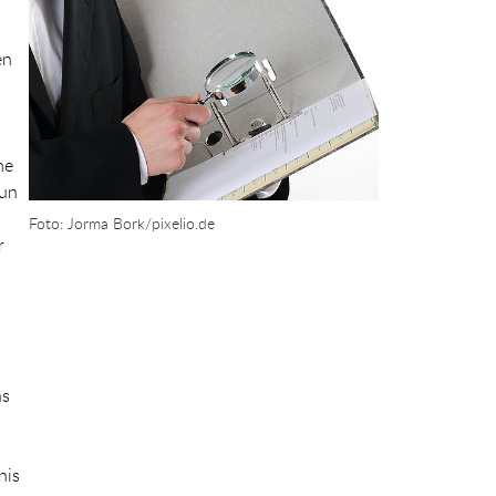
en
he
nun
Foto: Jorma Bork/pixelio.de
r
as
nis