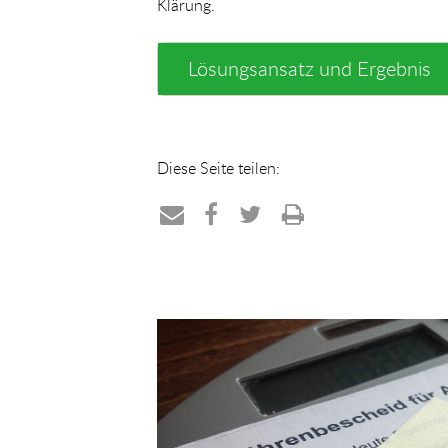
Klärung.
Lösungsansatz und Ergebnis
Diese Seite teilen:
Teilen
Teilen
Teilen
Drucken
per
auf
auf
E-
Facebook
Twitter
Mail