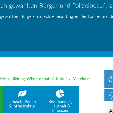
ch gewählten Bürger-und Polizeibeauftrag
hr – wer haftet für die Folgen?
 Blei - gefährlich und inzwischen auch v
änden
s
s
s
s
s
 gewählten Bürger- und Polizeibeauftragten der Länder und 
h oder mündlich an die Bürgerbeauftragte wenden. Nutzen Sie 
iele
Bildung, Wissenschaft & Kultur
Mit einem Psychologie-Abschluss Heilpraktiker auf dem Gebiet der Psychotherapie werden – geht das ohne Kenntnisprüfung?
Umwelt, Bauen
Kommunales,
& Infrastruktur
Haushalt &
Finanzen
A