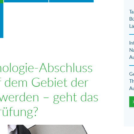
Ta
Bü
Lä
In
N
Au
ologie-Abschluss
Ge
uf dem Gebiet der
Th
Au
werden – geht das
rüfung?
Show larger version for: