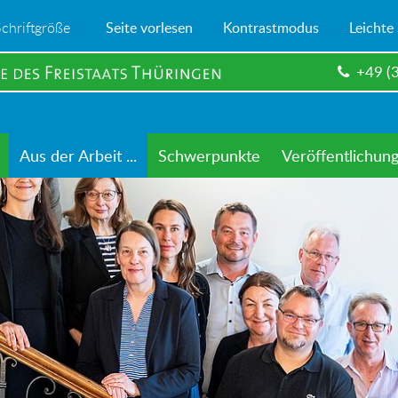
Schriftgröße
Seite vorlesen
Kontrastmodus
Leichte
+49 (
Aus der Arbeit ...
Schwerpunkte
Veröffentlichun