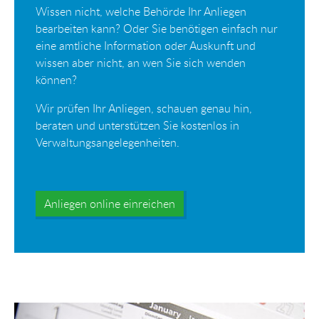
Wissen nicht, welche Behörde Ihr Anliegen
bearbeiten kann? Oder Sie benötigen einfach nur
eine amtliche Information oder Auskunft und
wissen aber nicht, an wen Sie sich wenden
können?
Wir prüfen Ihr Anliegen, schauen genau hin,
beraten und unterstützen Sie kostenlos in
Verwaltungsangelegenheiten.
Anliegen online einreichen