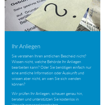
Ihr Anliegen
Sie verstehen Ihren amtlichen Bescheid nicht?
Wissen nicht, welche Behörde Ihr Anliegen
bearbeiten kann? Oder Sie benötigen einfach nur
eine amtliche Information oder Auskunft und
wissen aber nicht, an wen Sie sich wenden
können?
Wir prüfen Ihr Anliegen, schauen genau hin,
beraten und unterstützen Sie kostenlos in
Verwaltungsangelegenheiten.