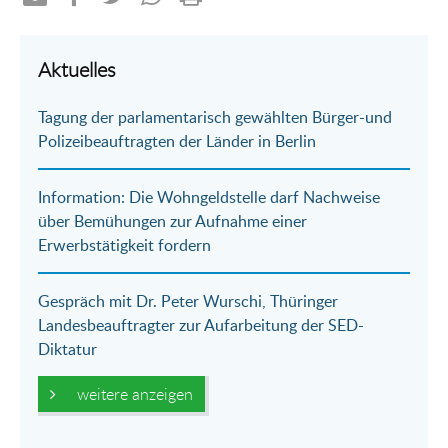
Teilen
Teilen
Teilen
Teilen
Drucken
per
auf
auf
per
Aktuelles
E-
Facebook
Twitter
WhatsApp
Tagung der parlamentarisch gewählten Bürger-und
Mail
Polizeibeauftragten der Länder in Berlin
Information: Die Wohngeldstelle darf Nachweise
über Bemühungen zur Aufnahme einer
Erwerbstätigkeit fordern
Gespräch mit Dr. Peter Wurschi, Thüringer
Landesbeauftragter zur Aufarbeitung der SED-
Diktatur
weitere anzeigen