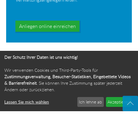
Anliegen online einreichen
Der Schutz Ihrer Daten ist uns wichtig!
Wir verwenden Cookies und Third-Party-Tools für
Ihr Weg zur Bürgerbeauftragten
Zustimmungsverwaltung, Besucher-Statistiken, Eingebettete Videos
& Barrierefreiheit
. Sie können Ihre Zustimmung später jederzeit
Route planen
Ändern oder zurückziehen.
Lassen Sie mich wählen
Ich lehne ab
Akzeptieren
© 2026 Die Bürgerbeauftragte des Freistaats Thüringen
·
Webdesign: ideenwert Werbeagentur Thüringen
·
Cookie-Einstellungen
Impressum
·
Sitemap
·
Datenschutz
·
Barrierefreiheit