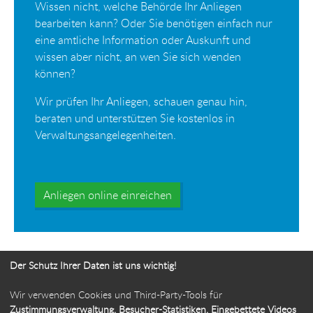
Wissen nicht, welche Behörde Ihr Anliegen
bearbeiten kann? Oder Sie benötigen einfach nur
eine amtliche Information oder Auskunft und
wissen aber nicht, an wen Sie sich wenden
können?
Wir prüfen Ihr Anliegen, schauen genau hin,
beraten und unterstützen Sie kostenlos in
Verwaltungsangelegenheiten.
Anliegen online einreichen
Der Schutz Ihrer Daten ist uns wichtig!
Wir verwenden Cookies und Third-Party-Tools für
Ihr Weg zur Bürgerbeauftragten
Zustimmungsverwaltung, Besucher-Statistiken, Eingebettete Videos