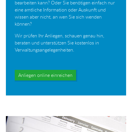
bearbeiten kann? Oder Sie benötigen einfach nur
eine amtliche Information oder Auskunft und
wissen aber nicht, an wen Sie sich wenden
können?
Wir prüfen Ihr Anliegen, schauen genau hin,
beraten und unterstützen Sie kostenlos in
Verwaltungsangelegenheiten.
Anliegen online einreichen