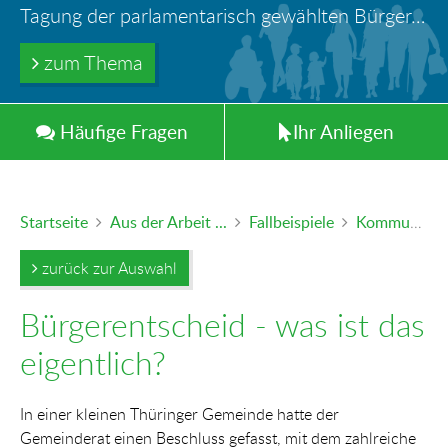
Ihr Anliegen in guten Händen
Türöffnung durch Feuerwehr – wer haftet für die Folgen?
Tagung der parlamentarisch gewählten Bürger-und Polizeibeauftragten der Länder in Berlin
Information: Die Wohngeldstelle darf Nachweise über Bemühungen zur Aufnahme einer Erwerbstätigkeit fordern
Trinkwasserleitungen aus Blei - gefährlich und inzwischen auch verboten!
zum Thema
zum Thema
zum Thema
zum Thema
zum Thema
Häufig
e
Fragen
Ihr
Anliegen
Startseite
Aus der Arbeit ...
Fallbeispiele
Kommunales, Haushalt & Finanzen
zurück zur Auswahl
Bürgerentscheid - was ist das
eigentlich?
In einer kleinen Thüringer Gemeinde hatte der
Gemeinderat einen Beschluss gefasst, mit dem zahlreiche