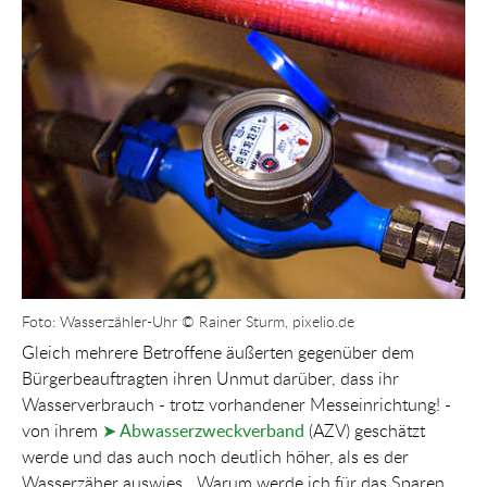
Show larger version for:
Foto: Wasserzähler-Uhr © Rainer Sturm, pixelio.de
Gleich mehrere Betroffene äußerten gegenüber dem
Bürgerbeauftragten ihren Unmut darüber, dass ihr
Wasserverbrauch - trotz vorhandener Messeinrichtung! -
von ihrem
➤ Abwasserzweckverband
(AZV) geschätzt
werde und das auch noch deutlich höher, als es der
Wasserzäher auswies. „Warum werde ich für das Sparen