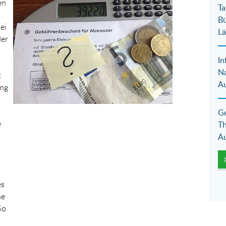
en
Ta
Bü
ei
Lä
der
In
N
t
Au
ung
Ge
e
Th
Au
es
ne
So