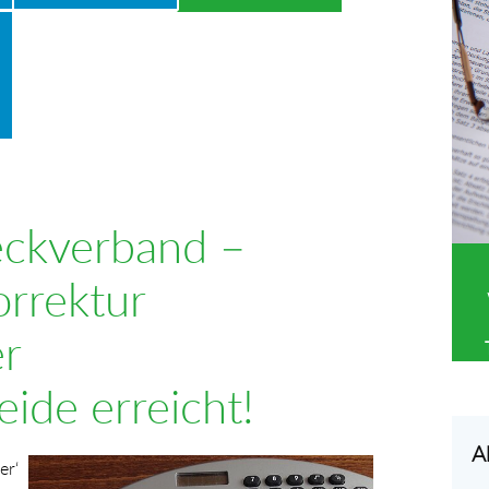
eckverband –
rrektur
er
ide erreicht!
A
Show larger version for:
er‘