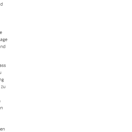
nd
e
Lage
and
dass
u
ng
 zu
h
en
ren