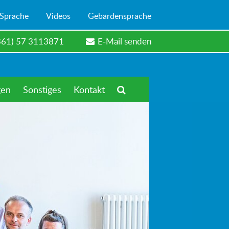
 Sprache
Videos
Gebärdensprache
361) 57 3113871
E-Mail senden
gen
Sonstiges
Kontakt