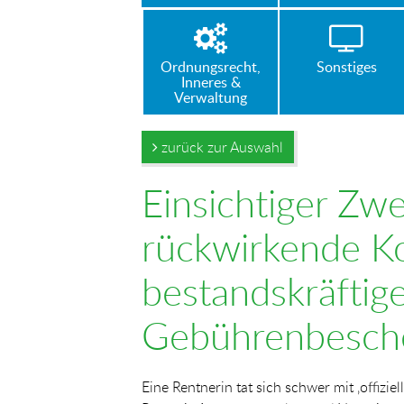
Ordnungsrecht,
Sonstiges
Inneres &
Verwaltung
zurück zur Auswahl
Einsichtiger Zw
rückwirkende Ko
bestandskräftig
Gebührenbesche
Eine Rentnerin tat sich schwer mit ‚offiziell