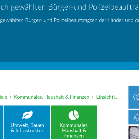
ch gewählten Bürger-und Polizeibeauftrag
hr – wer haftet für die Folgen?
 Blei - gefährlich und inzwischen auch v
änden
s
s
s
s
s
 gewählten Bürger- und Polizeibeauftragten der Länder und 
h oder mündlich an die Bürgerbeauftragte wenden. Nutzen Sie 
iele
Kommunales, Haushalt & Finanzen
Einsichtiger Zweckverband – rückwirkende Korrektur bestandskräftiger Gebührenbescheide erreicht!
Umwelt, Bauen
Kommunales,
& Infrastruktur
Haushalt &
Finanzen