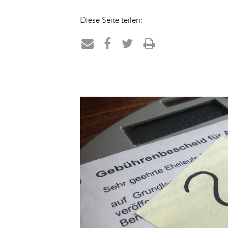
Diese Seite teilen:
Teilen
Teilen
Teilen
Drucken
per
auf
auf
E-
Facebook
Twitter
Mail