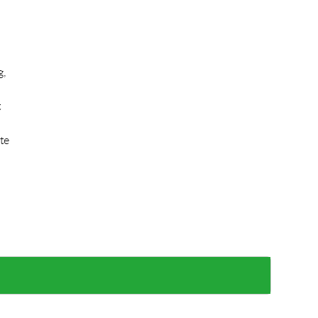
g,
t
te