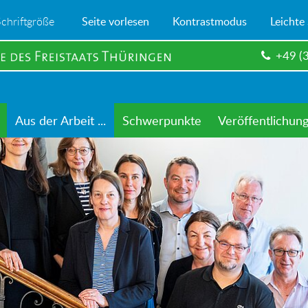
Schriftgröße
Seite vorlesen
Kontrastmodus
Leichte
+49 (
Aus der Arbeit ...
Schwerpunkte
Veröffentlichun