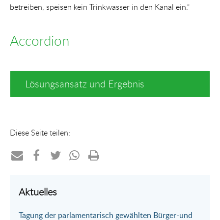
betreiben, speisen kein Trinkwasser in den Kanal ein.“
Accordion
Lösungsansatz und Ergebnis
Diese Seite teilen:
Teilen
Teilen
Teilen
Teilen
Drucken
per
auf
auf
per
Aktuelles
E-
Facebook
Twitter
WhatsApp
Tagung der parlamentarisch gewählten Bürger-und