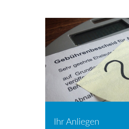
per
auf
auf
E-
Facebook
Twitter
Mail
Ihr Anliegen