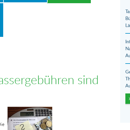
Ta
Bü
Lä
In
N
Au
Ge
assergebühren sind
Th
Au
Show larger version for:
ie