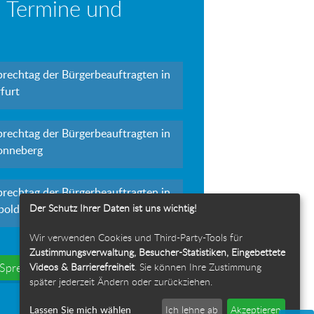
 Termine und
prechtag der Bürgerbeauftragten in
furt
prechtag der Bürgerbeauftragten in
onneberg
prechtag der Bürgerbeauftragten in
Der Schutz Ihrer Daten ist uns wichtig!
polda
Wir verwenden Cookies und Third-Party-Tools für
Zustimmungsverwaltung, Besucher-Statistiken, Eingebettete
Videos & Barrierefreiheit
. Sie können Ihre Zustimmung
e Sprechtage
später jederzeit Ändern oder zurückziehen.
Lassen Sie mich wählen
Ich lehne ab
Akzeptieren