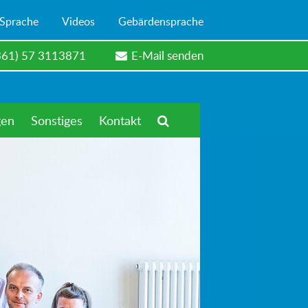
 Sprache
Videos
Gebärdensprache
361) 57 3113871
E-Mail senden
gen
Sonstiges
Kontakt