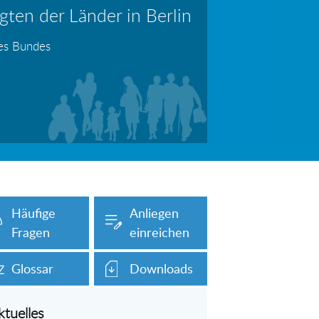
ten der Länder in Berlin
erboten!
Information: Die Wohngeldstelle darf Nachweise über Bemühungen zur Aufnahme einer Erwerbstätigkeit fordern
des Bundes
auch unser Onlineformular auf dieser
Häufige
Anliegen
Fragen
einreichen
Glossar
Downloads
ktuelles