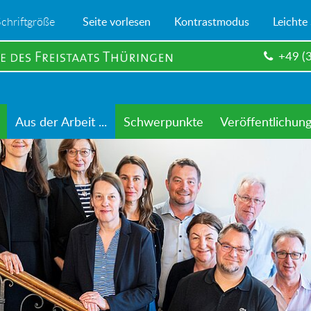
Schriftgröße
Seite vorlesen
Kontrastmodus
Leichte
+49 (
Aus der Arbeit ...
Schwerpunkte
Veröffentlichun