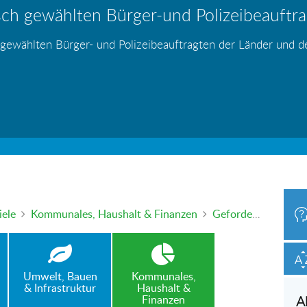
ch gewählten Bürger-und Polizeibeauftrag
hr – wer haftet für die Folgen?
 Blei - gefährlich und inzwischen auch v
änden
s
s
s
s
s
 gewählten Bürger- und Polizeibeauftragten der Länder und 
h oder mündlich an die Bürgerbeauftragte wenden. Nutzen Sie 
iele
Kommunales, Haushalt & Finanzen
Geforderte Niederschlagswassergebühren sind zu hoch
Umwelt, Bauen
Kommunales,
& Infrastruktur
Haushalt &
Finanzen
A