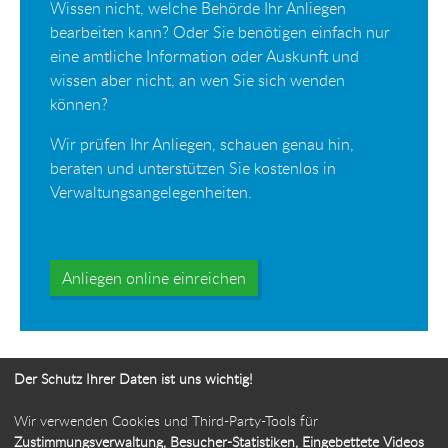
Wissen nicht, welche Behörde Ihr Anliegen
bearbeiten kann? Oder Sie benötigen einfach nur
eine amtliche Information oder Auskunft und
wissen aber nicht, an wen Sie sich wenden
können?
Wir prüfen Ihr Anliegen, schauen genau hin,
beraten und unterstützen Sie kostenlos in
Verwaltungsangelegenheiten.
Anliegen online einreichen
Der Schutz Ihrer Daten ist uns wichtig!
Wir verwenden Cookies und Third-Party-Tools für
Ihr Weg zur Bürgerbeauftragten
Zustimmungsverwaltung, Besucher-Statistiken, Eingebettete Videos