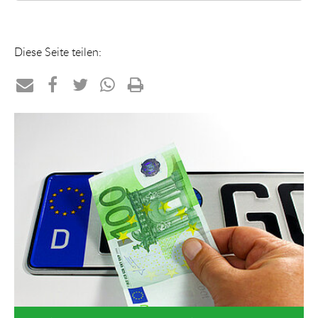
Diese Seite teilen:
Teilen
Teilen
Teilen
Teilen
Drucken
per
auf
auf
per
E-
Facebook
Twitter
WhatsApp
Mail