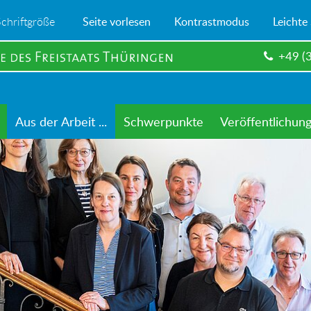
Schriftgröße
Seite vorlesen
Kontrastmodus
Leichte
+49 (
Aus der Arbeit ...
Schwerpunkte
Veröffentlichun