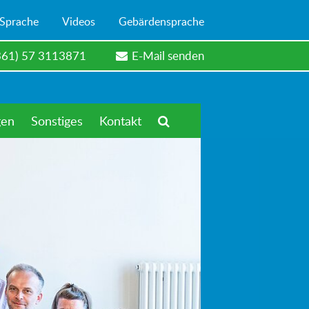
 Sprache
Videos
Gebärdensprache
361) 57 3113871
E-Mail senden
gen
Sonstiges
Kontakt