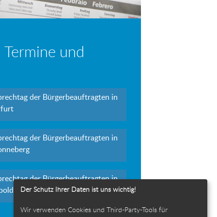
 Termine und
prechtag der Bürgerbeauftragten in
furt
prechtag der Bürgerbeauftragten in
onneberg
prechtag der Bürgerbeauftragten in
Der Schutz Ihrer Daten ist uns wichtig!
polda
Wir verwenden Cookies und Third-Party-Tools für