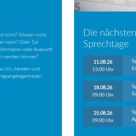
Die nächsten
d nicht? Wissen nicht,
Sprechtage
ten kann? Oder Sie
Information oder Auskunft
ich wenden können?
S
11.08.26
Er
au hin, beraten und
13:00
Uhr
tungsangelegenheiten.
S
18.08.26
S
09:00
Uhr
S
25.08.26
A
09:00
Uhr