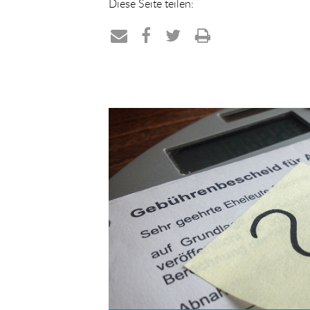
Diese Seite teilen:
Teilen
Teilen
Teilen
Drucken
per
auf
auf
E-
Facebook
Twitter
Mail