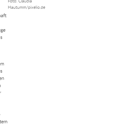
Foto: Claudia
Hautumm/pixelio.de
aft
uge
us
em
es
en
m
r
e
stem