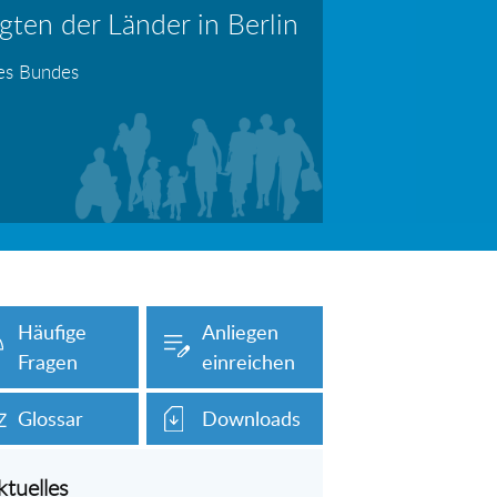
ten der Länder in Berlin
erboten!
Information: Die Wohngeldstelle darf Nachweise über Bemühungen zur Aufnahme einer Erwerbstätigkeit fordern
des Bundes
auch unser Onlineformular auf dieser
Häufige
Anliegen
Fragen
einreichen
Glossar
Downloads
ktuelles