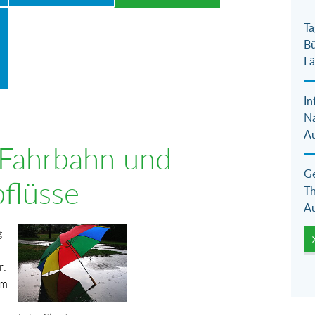
Ta
Bü
Lä
In
N
Au
 Fahrbahn und
Ge
flüsse
Th
Au
Show larger version for:
g
r:
em