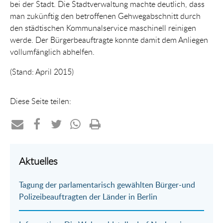
bei der Stadt. Die Stadtverwaltung machte deutlich, dass
man zukünftig den betroffenen Gehwegabschnitt durch
den städtischen Kommunalservice maschinell reinigen
werde. Der Bürgerbeauftragte konnte damit dem Anliegen
vollumfänglich abhelfen.
(Stand: April 2015)
Diese Seite teilen:
Teilen
Teilen
Teilen
Teilen
Drucken
per
auf
auf
per
Aktuelles
E-
Facebook
Twitter
WhatsApp
Tagung der parlamentarisch gewählten Bürger-und
Mail
Polizeibeauftragten der Länder in Berlin