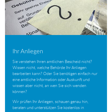
Ihr Anliegen
Sie verstehen Ihren amtlichen Bescheid nicht?
Wissen nicht, welche Behörde Ihr Anliegen
bearbeiten kann? Oder Sie benötigen einfach nur
eine amtliche Information oder Auskunft und
wissen aber nicht, an wen Sie sich wenden
können?
Wir prüfen Ihr Anliegen, schauen genau hin,
beraten und unterstützen Sie kostenlos in