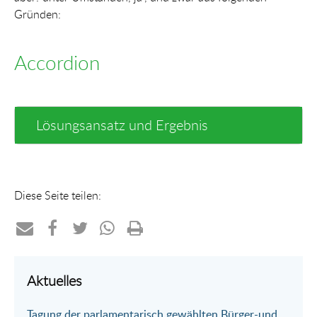
Gründen:
Accordion
Lösungsansatz und Ergebnis
Diese Seite teilen:
Teilen
Teilen
Teilen
Teilen
Drucken
per
auf
auf
per
Aktuelles
E-
Facebook
Twitter
WhatsApp
Tagung der parlamentarisch gewählten Bürger-und