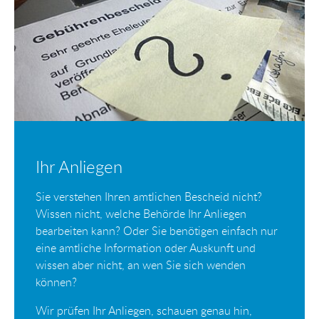
Ihr Anliegen
Sie verstehen Ihren amtlichen Bescheid nicht?
Wissen nicht, welche Behörde Ihr Anliegen
bearbeiten kann? Oder Sie benötigen einfach nur
eine amtliche Information oder Auskunft und
wissen aber nicht, an wen Sie sich wenden
können?
Wir prüfen Ihr Anliegen, schauen genau hin,