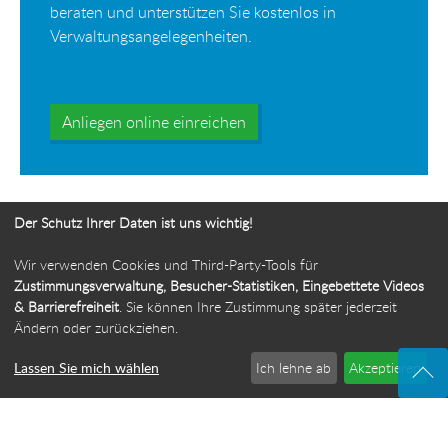
beraten und unterstützen Sie kostenlos in
Verwaltungsangelegenheiten.
Anliegen online einreichen
Der Schutz Ihrer Daten ist uns wichtig!
Wir verwenden Cookies und Third-Party-Tools für
Ihr Weg zur Bürgerbeauftragten
Zustimmungsverwaltung, Besucher-Statistiken, Eingebettete Videos
& Barrierefreiheit
. Sie können Ihre Zustimmung später jederzeit
Route planen
Ändern oder zurückziehen.
Lassen Sie mich wählen
Ich lehne ab
Akzeptieren
© 2026 Die Bürgerbeauftragte des Freistaats Thüringen
·
Webdesign: ideenwert Werbeagentur Thüringen
·
Cookie-Einstellungen