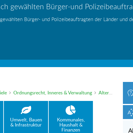
ch gewählten Bürger-und Polizeibeauftrag
hr – wer haftet für die Folgen?
 Blei - gefährlich und inzwischen auch v
änden
s
s
s
s
s
 gewählten Bürger- und Polizeibeauftragten der Länder und 
h oder mündlich an die Bürgerbeauftragte wenden. Nutzen Sie 
iele
Ordnungsrecht, Inneres & Verwaltung
Alter oder neuer Bußgeldkatalog – was gilt wann? Der Thüringer Bürgerbeauftragte erklärt, wann sich Einspruch noch lohnt.
Umwelt, Bauen
Kommunales,
& Infrastruktur
Haushalt &
Finanzen
A