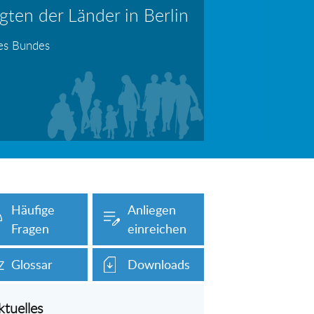
ten der Länder in Berlin
erboten!
Information: Die Wohngeldstelle darf Nachweise über Bemühungen zur Aufnahme einer Erwerbstätigkeit fordern
des Bundes
auch unser Onlineformular auf dieser
Häufige
Anliegen
Fragen
einreichen
Glossar
Downloads
ktuelles