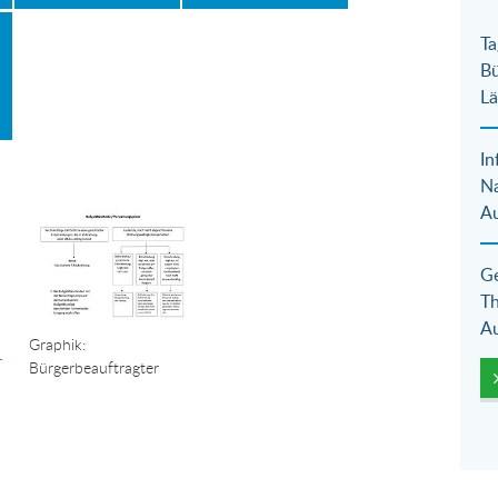
Ta
Bü
Lä
In
N
Show larger version for:
Au
Ge
Th
Au
Graphik:
r
Bürgerbeauftragter