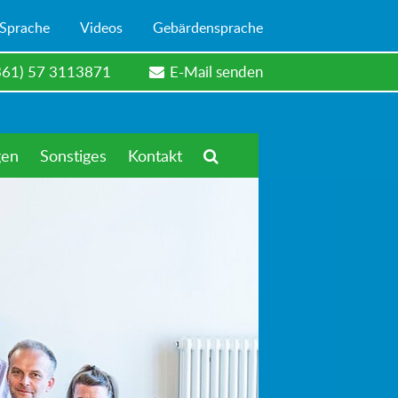
 Sprache
Videos
Gebärdensprache
361) 57 3113871
E-Mail senden
gen
Sonstiges
Kontakt