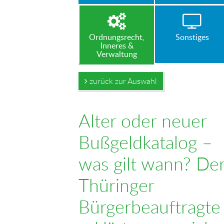
Ordnungsrecht,
Sonstiges
Inneres &
Verwaltung
zurück zur Auswahl
Alter oder neuer
Bußgeldkatalog –
was gilt wann? De
Thüringer
Bürgerbeauftragte