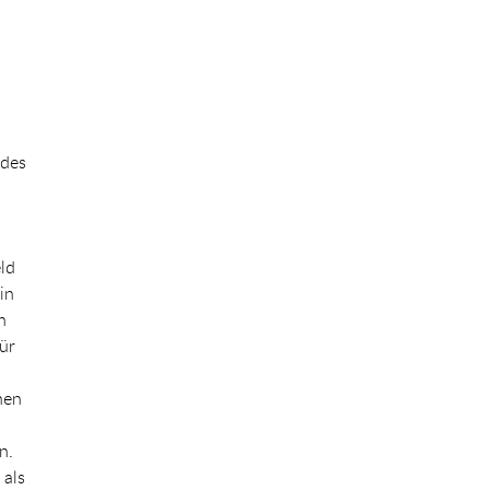
 des
n
ld
in
h
ür
nen
n.
 als