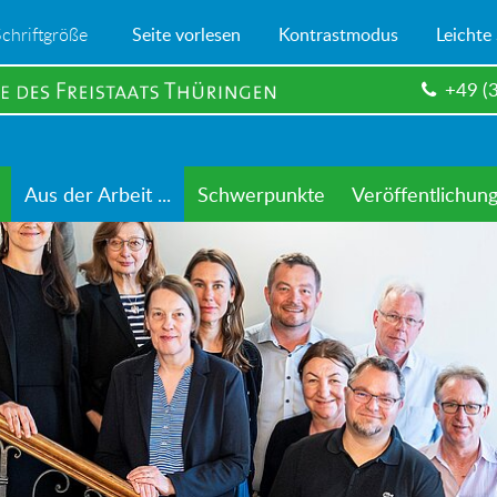
Schriftgröße
Seite vorlesen
Kontrastmodus
Leichte
+49 (
Aus der Arbeit ...
Schwerpunkte
Veröffentlichun