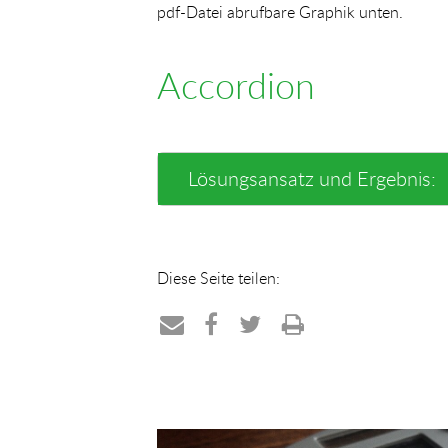
pdf-Datei abrufbare Graphik unten.
Accordion
Lösungsansatz und Ergebnis:
Diese Seite teilen:
Teilen
Teilen
Teilen
Drucken
per
auf
auf
E-
Facebook
Twitter