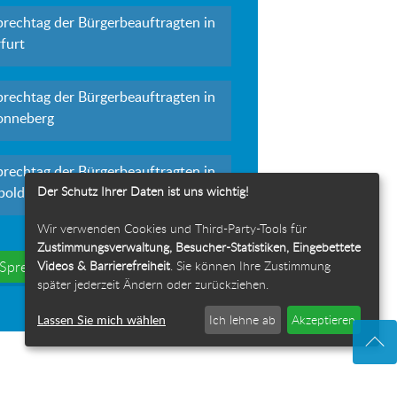
prechtag der Bürgerbeauftragten in
furt
prechtag der Bürgerbeauftragten in
onneberg
prechtag der Bürgerbeauftragten in
Der Schutz Ihrer Daten ist uns wichtig!
polda
Wir verwenden Cookies und Third-Party-Tools für
Zustimmungsverwaltung, Besucher-Statistiken, Eingebettete
Videos & Barrierefreiheit
. Sie können Ihre Zustimmung
e Sprechtage
später jederzeit Ändern oder zurückziehen.
Lassen Sie mich wählen
Ich lehne ab
Akzeptieren