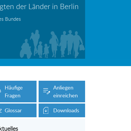
ten der Länder in Berlin
erboten!
Information: Die Wohngeldstelle darf Nachweise über Bemühungen zur Aufnahme einer Erwerbstätigkeit fordern
des Bundes
auch unser Onlineformular auf dieser
Häufige
Anliegen
Fragen
einreichen
Glossar
Downloads
ktuelles