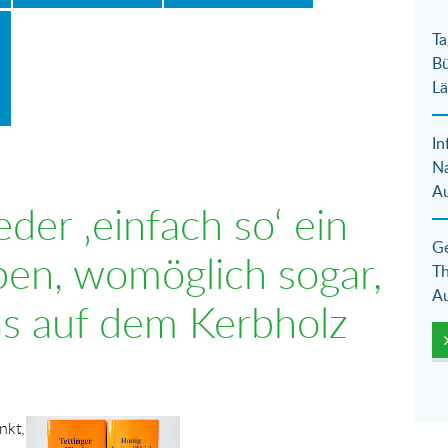
Ta
Bü
Lä
In
N
Au
eder ‚einfach so‘ ein
Ge
ben, womöglich sogar,
Th
Au
s auf dem Kerbholz
Show larger version for:
nkt,