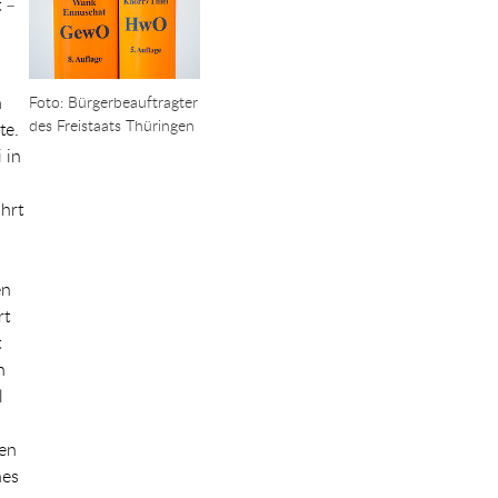
t –
n
Foto: Bürgerbeauftragter
des Freistaats Thüringen
te.
 in
ührt
en
rt
t
h
l
ten
hes