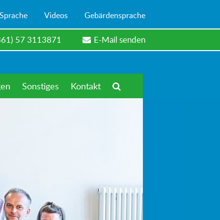
 Sprache
Videos
Gebärdensprache
361) 57 3113871
E-Mail senden
gen
Sonstiges
Kontakt