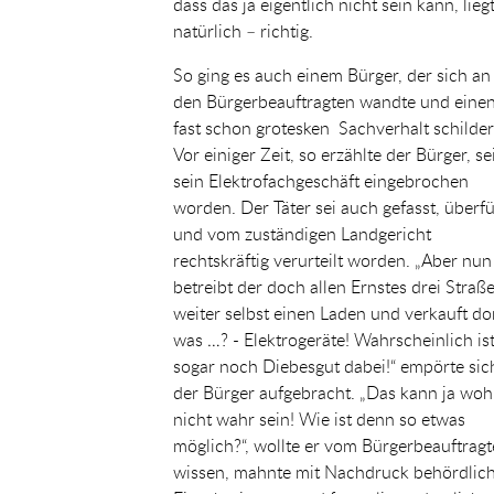
dass das ja eigentlich nicht sein kann, lieg
natürlich – richtig.
So ging es auch einem Bürger, der sich an
den Bürgerbeauftragten wandte und eine
fast schon grotesken Sachverhalt schilder
Vor einiger Zeit, so erzählte der Bürger, sei
sein Elektrofachgeschäft eingebrochen
worden. Der Täter sei auch gefasst, überf
und vom zuständigen Landgericht
rechtskräftig verurteilt worden. „Aber nun
betreibt der doch allen Ernstes drei Straß
weiter selbst einen Laden und verkauft do
was …? - Elektrogeräte! Wahrscheinlich is
sogar noch Diebesgut dabei!“ empörte sic
der Bürger aufgebracht. „Das kann ja woh
nicht wahr sein! Wie ist denn so etwas
möglich?“, wollte er vom Bürgerbeauftrag
wissen, mahnte mit Nachdruck behördlic