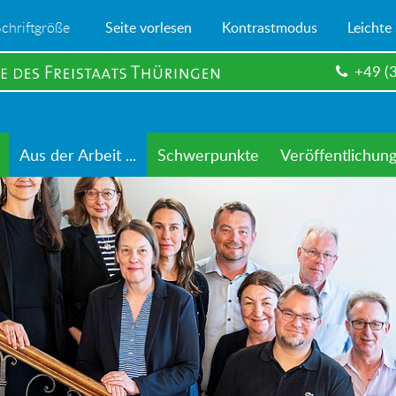
Schriftgröße
Seite vorlesen
Kontrastmodus
Leichte
+49 (
Aus der Arbeit ...
Schwerpunkte
Veröffentlichun