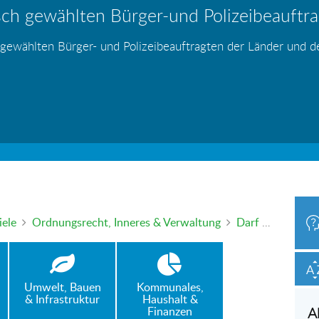
ch gewählten Bürger-und Polizeibeauftrag
hr – wer haftet für die Folgen?
 Blei - gefährlich und inzwischen auch v
änden
s
s
s
s
s
 gewählten Bürger- und Polizeibeauftragten der Länder und 
h oder mündlich an die Bürgerbeauftragte wenden. Nutzen Sie 
iele
Ordnungsrecht, Inneres & Verwaltung
Darf eigentlich jeder ‚einfach so‘ ein Geschäft betreiben, womöglich sogar, obwohl er „etwas auf dem Kerbholz hat“?
Umwelt, Bauen
Kommunales,
& Infrastruktur
Haushalt &
Finanzen
A