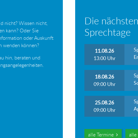
Die nächsten
d nicht? Wissen nicht,
Sprechtage
ten kann? Oder Sie
Information oder Auskunft
ich wenden können?
S
11.08.26
Er
au hin, beraten und
13:00
Uhr
tungsangelegenheiten.
S
18.08.26
S
09:00
Uhr
S
25.08.26
A
09:00
Uhr
alle Termine
all