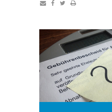
Teilen
Teilen
Teilen
Drucken
per
auf
auf
E-
Facebook
Twitter
Mail