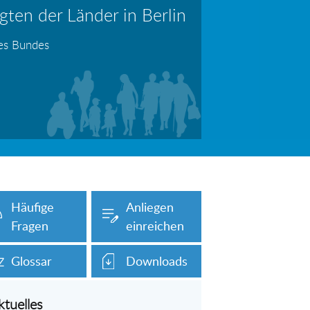
ten der Länder in Berlin
erboten!
Information: Die Wohngeldstelle darf Nachweise über Bemühungen zur Aufnahme einer Erwerbstätigkeit fordern
des Bundes
auch unser Onlineformular auf dieser
Häufige
Anliegen
Fragen
einreichen
Glossar
Downloads
ktuelles