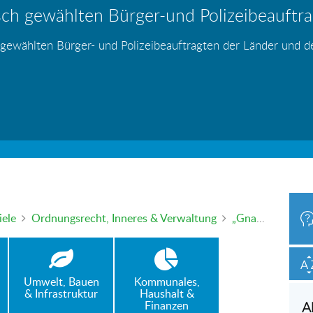
ch gewählten Bürger-und Polizeibeauftrag
hr – wer haftet für die Folgen?
 Blei - gefährlich und inzwischen auch v
änden
s
s
s
s
s
 gewählten Bürger- und Polizeibeauftragten der Länder und 
h oder mündlich an die Bürgerbeauftragte wenden. Nutzen Sie 
iele
Ordnungsrecht, Inneres & Verwaltung
„Gnade vor Recht“ – keine Willkür, sondern rechtsstaatlich geordnetes Verfahren!
Umwelt, Bauen
Kommunales,
& Infrastruktur
Haushalt &
Finanzen
A