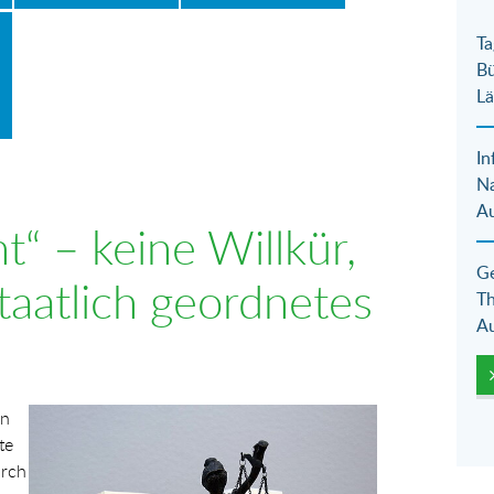
Ta
Bü
Lä
In
N
Au
“ – keine Willkür,
Ge
taatlich geordnetes
Th
Au
Show larger version for:
en
te
urch