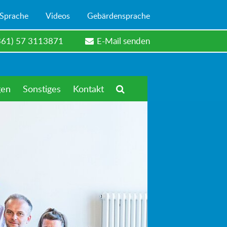
 Sprache
Videos
Gebärdensprache
361) 57 3113871
E-Mail senden
gen
Sonstiges
Kontakt