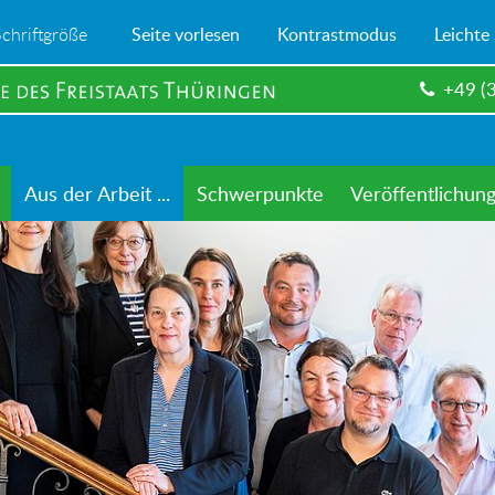
Schriftgröße
Seite vorlesen
Kontrastmodus
Leichte
+49 (
Aus der Arbeit ...
Schwerpunkte
Veröffentlichun