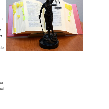
m
un
e
et
de
r
zur
auf