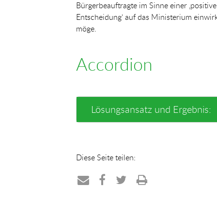
Bürgerbeauftragte im Sinne einer ‚positiv
Entscheidung‘ auf das Ministerium einwir
möge.
Accordion
Lösungsansatz und Ergebnis:
Diese Seite teilen:
Teilen
Teilen
Teilen
Drucken
per
auf
auf