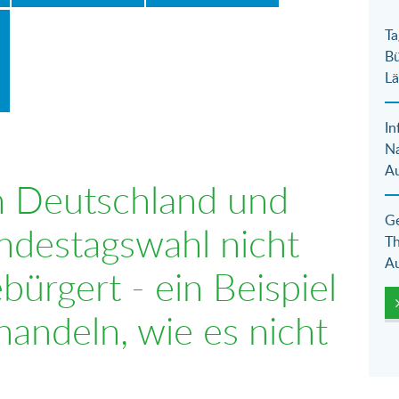
Ta
Bü
Lä
In
N
Au
in Deutschland und
Ge
ndestagswahl nicht
Th
Au
ebürgert - ein Beispiel
handeln, wie es nicht