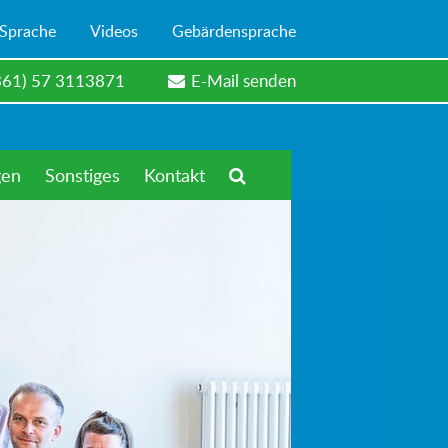
 Sprache
Videos
Gebärdensprache
361) 57 3113871
E-Mail senden
gen
Sonstiges
Kontakt