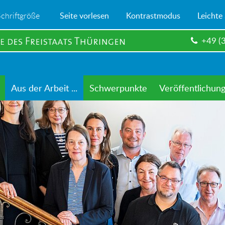
Schriftgröße
Seite vorlesen
Kontrastmodus
Leichte
+49 (
Aus der Arbeit ...
Schwerpunkte
Veröffentlichun