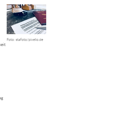
Show larger version for:
.
Foto: stafoto/pixelio.de
eit
ag