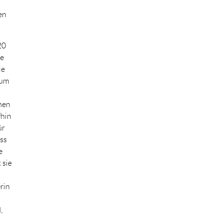
en
20
ie
ie
 um
men
fhin
ür
ss
e
 sie
rin
,