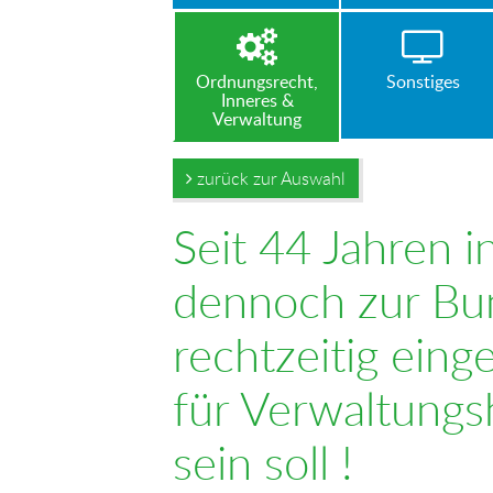
Ordnungsrecht,
Sonstiges
Inneres &
Verwaltung
zurück zur Auswahl
Seit 44 Jahren 
dennoch zur Bu
rechtzeitig eing
für Verwaltungs
sein soll !