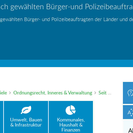
ch gewählten Bürger-und Polizeibeauftrag
hr – wer haftet für die Folgen?
 Blei - gefährlich und inzwischen auch v
änden
s
s
s
s
s
 gewählten Bürger- und Polizeibeauftragten der Länder und 
h oder mündlich an die Bürgerbeauftragte wenden. Nutzen Sie 
iele
Ordnungsrecht, Inneres & Verwaltung
Seit 44 Jahren in Deutschland und dennoch zur Bundestagswahl nicht rechtzeitig eingebürgert - ein Beispiel für Verwaltungshandeln, wie es nicht sein soll !
Umwelt, Bauen
Kommunales,
& Infrastruktur
Haushalt &
Finanzen
A