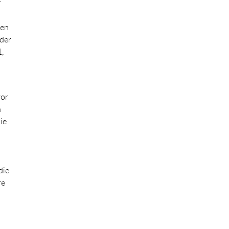
r
nen
 der
1,
vor
n
ie
die
re