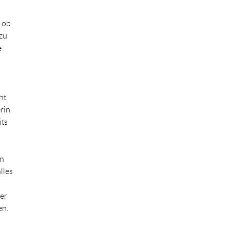
, ob
 zu
e
ht
rin
its
en
lles
er
en.