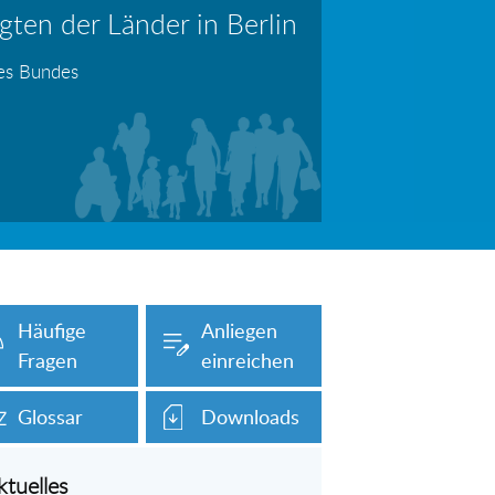
ten der Länder in Berlin
erboten!
Information: Die Wohngeldstelle darf Nachweise über Bemühungen zur Aufnahme einer Erwerbstätigkeit fordern
des Bundes
auch unser Onlineformular auf dieser
Häufige
Anliegen
Fragen
einreichen
Glossar
Downloads
ktuelles