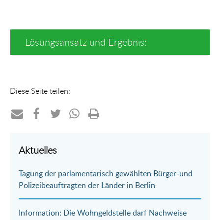
Lösungsansatz und Ergebnis:
Diese Seite teilen:
Teilen
Teilen
Teilen
Teilen
Drucken
per
auf
auf
per
Aktuelles
E-
Facebook
Twitter
WhatsApp
Tagung der parlamentarisch gewählten Bürger-und
Mail
Polizeibeauftragten der Länder in Berlin
Information: Die Wohngeldstelle darf Nachweise