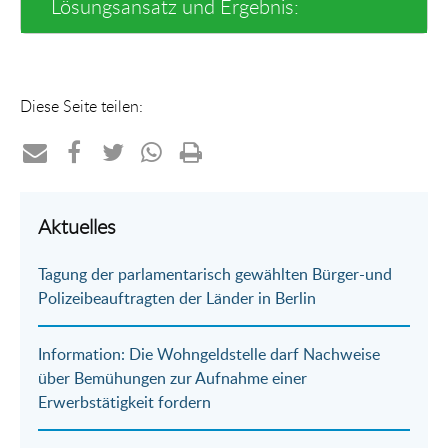
Lösungsansatz und Ergebnis:
Diese Seite teilen:
Teilen
Teilen
Teilen
Teilen
Drucken
per
auf
auf
per
Aktuelles
E-
Facebook
Twitter
WhatsApp
Tagung der parlamentarisch gewählten Bürger-und
Mail
Polizeibeauftragten der Länder in Berlin
Information: Die Wohngeldstelle darf Nachweise
über Bemühungen zur Aufnahme einer
Erwerbstätigkeit fordern