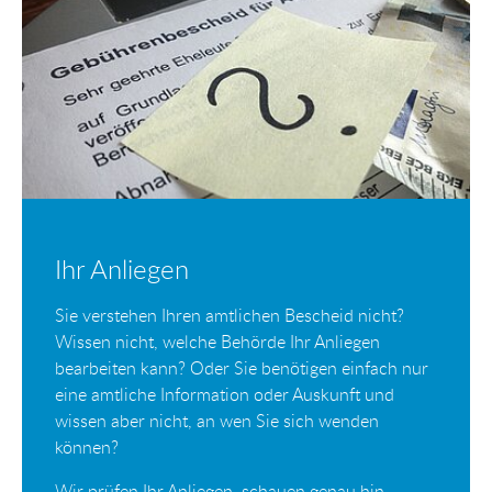
Ihr Anliegen
Sie verstehen Ihren amtlichen Bescheid nicht?
Wissen nicht, welche Behörde Ihr Anliegen
bearbeiten kann? Oder Sie benötigen einfach nur
eine amtliche Information oder Auskunft und
wissen aber nicht, an wen Sie sich wenden
können?
Wir prüfen Ihr Anliegen, schauen genau hin,