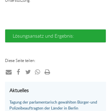
Unterstützung.
Lösungsansatz und Ergebnis:
Diese Seite teilen:
Teilen
Teilen
Teilen
Teilen
Drucken
per
auf
auf
per
Aktuelles
E-
Facebook
Twitter
WhatsApp
Tagung der parlamentarisch gewählten Bürger-und
Mail
Polizeibeauftragten der Länder in Berlin