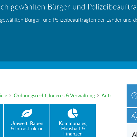
ch gewählten Bürger-und Polizeibeauftrag
hr – wer haftet für die Folgen?
 Blei - gefährlich und inzwischen auch v
änden
s
s
s
s
s
 gewählten Bürger- und Polizeibeauftragten der Länder und 
h oder mündlich an die Bürgerbeauftragte wenden. Nutzen Sie 
iele
Ordnungsrecht, Inneres & Verwaltung
Antrag auf Aufhebung einer Wohnsitzauflage – manchmal lange Bearbeitungszeiten
Umwelt, Bauen
Kommunales,
& Infrastruktur
Haushalt &
Finanzen
A