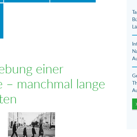
Ta
Bü
Lä
In
N
Au
ebung einer
Ge
e – manchmal lange
Th
Au
ten
Show larger version for: