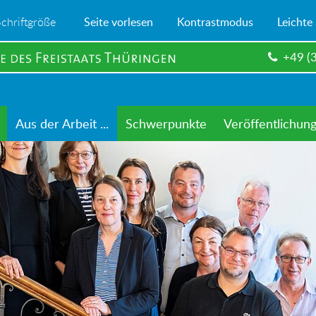
Schriftgröße
Seite vorlesen
Kontrastmodus
Leichte
+49 (
Aus der Arbeit ...
Schwerpunkte
Veröffentlichun