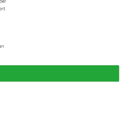
der
ort
an