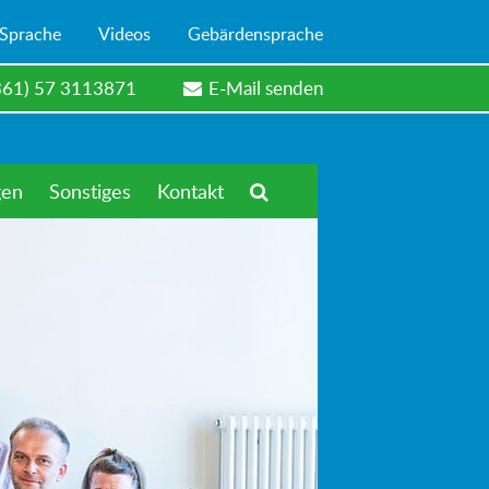
 Sprache
Videos
Gebärdensprache
361) 57 3113871
E-Mail senden
gen
Sonstiges
Kontakt