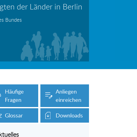
ten der Länder in Berlin
erboten!
Information: Die Wohngeldstelle darf Nachweise über Bemühungen zur Aufnahme einer Erwerbstätigkeit fordern
des Bundes
auch unser Onlineformular auf dieser
Häufige
Anliegen
Fragen
einreichen
Glossar
Downloads
ktuelles