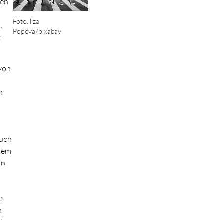
nen
Foto: liza
,
Popova/pixabay
g
 von
n
d
Auch
 dem
in
r
h