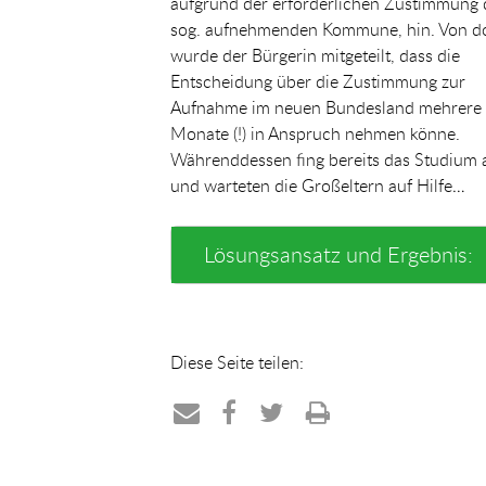
aufgrund der erforderlichen Zustimmung 
sog. aufnehmenden Kommune, hin. Von d
wurde der Bürgerin mitgeteilt, dass die
Entscheidung über die Zustimmung zur
Aufnahme im neuen Bundesland mehrere
Monate (!) in Anspruch nehmen könne.
Währenddessen fing bereits das Studium 
und warteten die Großeltern auf Hilfe…
Lösungsansatz und Ergebnis:
Diese Seite teilen:
Teilen
Teilen
Teilen
Drucken
per
auf
auf