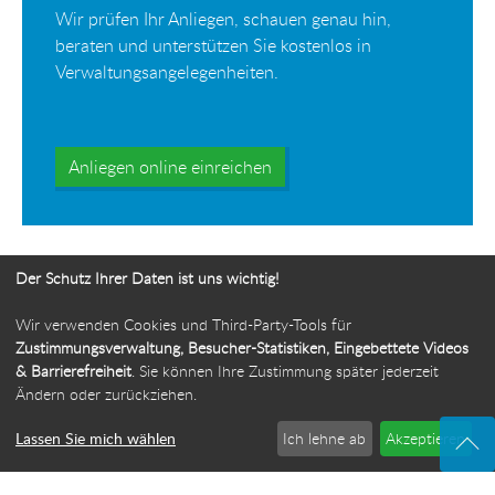
Wir prüfen Ihr Anliegen, schauen genau hin,
beraten und unterstützen Sie kostenlos in
Verwaltungsangelegenheiten.
Anliegen online einreichen
Der Schutz Ihrer Daten ist uns wichtig!
Wir verwenden Cookies und Third-Party-Tools für
Ihr Weg zur Bürgerbeauftragten
Zustimmungsverwaltung, Besucher-Statistiken, Eingebettete Videos
& Barrierefreiheit
. Sie können Ihre Zustimmung später jederzeit
Route planen
Ändern oder zurückziehen.
Lassen Sie mich wählen
Ich lehne ab
Akzeptieren
© 2026 Die Bürgerbeauftragte des Freistaats Thüringen